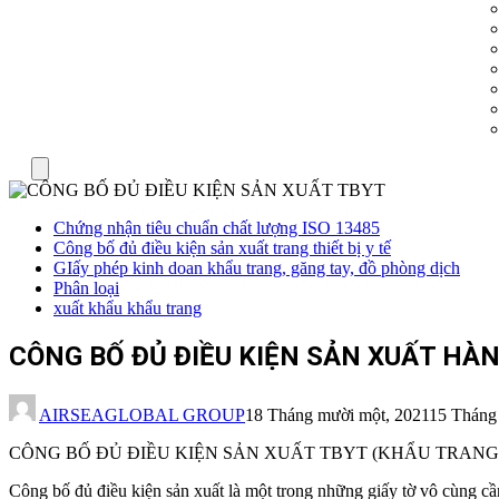
Menu
Chứng nhận tiêu chuẩn chất lượng ISO 13485
Công bố đủ điều kiện sản xuất trang thiết bị y tế
GIấy phép kinh doan khẩu trang, găng tay, đồ phòng dịch
Phân loại
xuất khẩu khẩu trang
CÔNG BỐ ĐỦ ĐIỀU KIỆN SẢN XUẤT HÀN
AIRSEAGLOBAL GROUP
18 Tháng mười một, 2021
15 Tháng
CÔNG BỐ ĐỦ ĐIỀU KIỆN SẢN XUẤT TBYT (KHẨU TRANG Y
Công bố đủ điều kiện sản xuất là một trong những giấy tờ vô cùng cần 