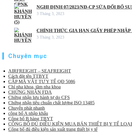
NGHỊ ĐỊNH 07/2023/NĐ-CP SỬA ĐỔI BỔ S
3 Tháng 3, 2023
CHÍNH THỨC GIA HẠN GIẤY PHÉP NHẬP
3 Tháng 3, 2023
Chuyên mục
AIRFREIGHT – SEAFREIGHT
Cách đặt tên TTBYT
CẤP MÃ VẬT TƯ Y TẾ QĐ 5086
Chỉ nha khoa, tăm nha khoa
CHỨNG NHẬN FDA
Chứng nhận lưu hành tự do CFS
Chứng nhận tiêu chuẩn chất lượng ISO 13485
Chuyển phát nhanh
công bố A nhập khẩu
Công bố B hàng TBYT
CÔNG BỐ ĐỦ ĐIỀU KIỆN MUA BÁN THIẾT BỊ Y TẾ LOẠI
Công bố đủ điều kiện sản xuất trang thiết bị y tế