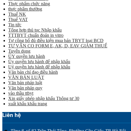
Thực phẩm chức năng
thực phẩm thường
Thuế NK
Thuế VAT
Tin tức
Tổng hợp thủ tục Nhập khẩu
TTTBYT chuẩn đoán in vitro
Tự công bố đủ điều kiện mua bán TBYT loại BCD
TƯ VẤN CO FORM E, AK, D, EAV GIẢM THUẾ
Tuyển dụng
ỦY quyền lưu hành
Ủy quyền lưu hành để nhập khẩu
Uỷ quyền lưu hành để nhập khẩu
Văn bản chỉ đạo điều hành
VĂN BẢN LUẬT
Văn bản pháp luật
Văn bản pháp quy
vào thầu ttbyt
Xin giấy phép nhập khẩu Thông tư 30
xuất khẩu khẩu trang
Liên hệ
Tầng 8, số 82 Trần Thái Tông, Phường Cầu Giấy, TP Hà Nội