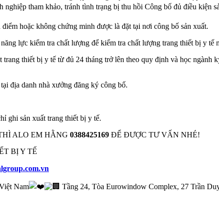
 nghiệp tham khảo, tránh tình trạng bị thu hồi Công bố đủ điều kiện sả
điểm hoặc không chứng minh được là đặt tại nơi công bố sản xuất.
g lực kiểm tra chất lượng để kiểm tra chất lượng trang thiết bị y tế 
trang thiết bị y tế từ đủ 24 tháng trở lên theo quy định và học ngành
 tại địa danh nhà xưởng đăng ký công bố.
 ghi sản xuất trang thiết bị y tế.
THÌ ALO EM HẰNG
0388425169
ĐỂ ĐƯỢC TƯ VẤN NHÉ!
T BỊ Y TẾ
algroup.com.vn
1 Việt Nam
Tầng 24, Tòa Eurowindow Complex, 27 Trần Duy