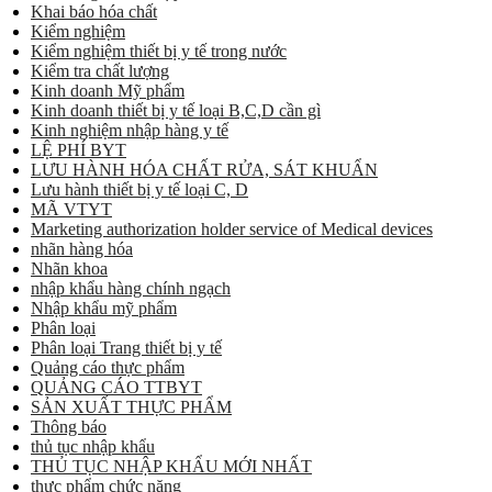
Khai báo hóa chất
Kiểm nghiệm
Kiểm nghiệm thiết bị y tế trong nước
Kiểm tra chất lượng
Kinh doanh Mỹ phẩm
Kinh doanh thiết bị y tế loại B,C,D cần gì
Kinh nghiệm nhập hàng y tế
LỆ PHÍ BYT
LƯU HÀNH HÓA CHẤT RỬA, SÁT KHUẨN
Lưu hành thiết bị y tế loại C, D
MÃ VTYT
Marketing authorization holder service of Medical devices
nhãn hàng hóa
Nhãn khoa
nhập khẩu hàng chính ngạch
Nhập khẩu mỹ phẩm
Phân loại
Phân loại Trang thiết bị y tế
Quảng cáo thực phẩm
QUẢNG CÁO TTBYT
SẢN XUẤT THỰC PHẨM
Thông báo
thủ tục nhập khẩu
THỦ TỤC NHẬP KHẨU MỚI NHẤT
thực phẩm chức năng