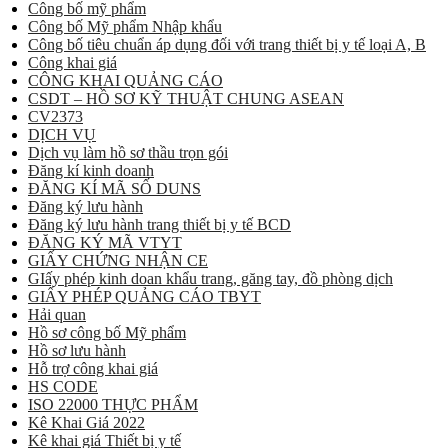
Công bố mỹ phẩm
Công bố Mỹ phẩm Nhập khẩu
Công bố tiêu chuẩn áp dụng đối với trang thiết bị y tế loại A, B
Công khai giá
CÔNG KHAI QUẢNG CÁO
CSDT – HỒ SƠ KỸ THUẬT CHUNG ASEAN
CV2373
DỊCH VỤ
Dịch vụ làm hồ sơ thầu trọn gói
Đăng kí kinh doanh
ĐĂNG KÍ MÃ SỐ DUNS
Đăng ký lưu hành
Đăng ký lưu hành trang thiết bị y tế BCD
ĐĂNG KÝ MÃ VTYT
GIẤY CHỨNG NHẬN CE
GIấy phép kinh doan khẩu trang, găng tay, đồ phòng dịch
GIẤY PHÉP QUẢNG CÁO TBYT
Hải quan
Hồ sơ công bố Mỹ phẩm
Hồ sơ lưu hành
Hỗ trợ công khai giá
HS CODE
ISO 22000 THỰC PHẨM
Kê Khai Giá 2022
Kê khai giá Thiết bị y tế