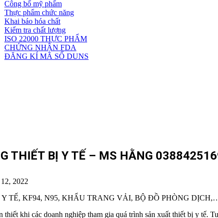
Công bố mỹ phẩm
Dịch
Thực phẩm chức năng
vụ
Khai báo hóa chất
khác
Kiểm tra chất lượng
ISO 22000 THỰC PHẨM
CHỨNG NHẬN FDA
ĐĂNG KÍ MÃ SỐ DUNS
G THIẾT BỊ Y TẾ – MS HẰNG 038842516
 12, 2022
 TẾ, KF94, N95, KHẨU TRANG VẢI, BỘ ĐỒ PHÒNG DỊCH,
thiết khi các doanh nghiệp tham gia quá trình sản xuất thiết bị y tế. 