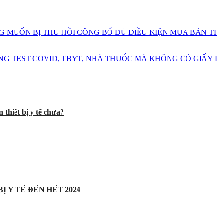
UỐN BỊ THU HỒI CÔNG BỐ ĐỦ ĐIỀU KIỆN MUA BÁN THIẾT
 TEST COVID, TBYT, NHÀ THUỐC MÀ KHÔNG CÓ GIẤY P
 thiết bị y tế chưa?
Ị Y TẾ ĐẾN HẾT 2024