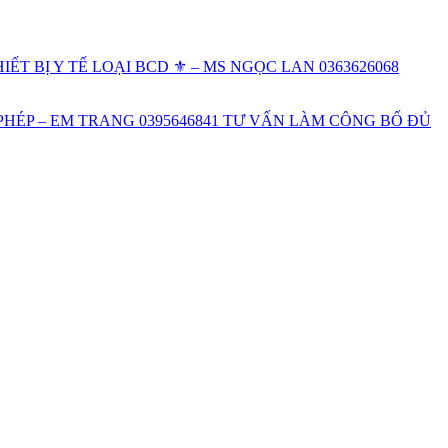
 BỊ Y TẾ LOẠI BCD ⚜️ – MS NGỌC LAN 0363626068
HÉP – EM TRANG 0395646841 TƯ VẤN LÀM CÔNG BỐ ĐỦ