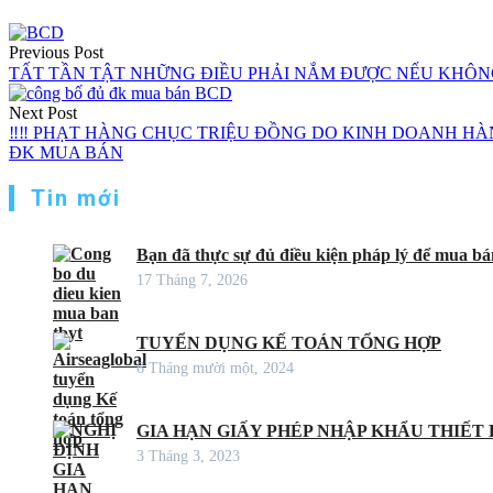
Điều
Previous Post
hướng
TẤT TẦN TẬT NHỮNG ĐIỀU PHẢI NẮM ĐƯỢC NẾU KHÔNG M
bài
Next Post
viết
‼‼ PHẠT HÀNG CHỤC TRIỆU ĐỒNG DO KINH DOANH HÀNG
ĐK MUA BÁN
Tin mới
Bạn đã thực sự đủ điều kiện pháp lý để mua bán
17 Tháng 7, 2026
TUYỂN DỤNG KẾ TOÁN TỔNG HỢP
6 Tháng mười một, 2024
GIA HẠN GIẤY PHÉP NHẬP KHẨU THIẾT B
3 Tháng 3, 2023