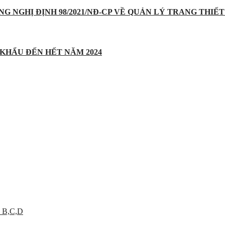
UNG NGHỊ ĐỊNH 98/2021/NĐ-CP VỀ QUẢN LÝ TRANG THIẾT 
 KHẨU ĐẾN HẾT NĂM 2024
 B,C,D