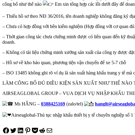
công bố như thế nào
Em xin tổng hợp các lỗi dưới đây để doanh
– Thiếu hồ sơ theo NĐ 36/2016, tên doanh nghiệp không đăng ký địa 
– Chưa có hợp đồng với bên kiểm nghiệm (Hợp đồng với cơ quan đủ năn
– Thời gian công tác chưa chứng minh được có liên quan đến kỹ thuật 
doanh.
– Không có tài liệu chứng minh xưởng sản xuất của công ty được đặt
– Hồ sơ về kho bảo quan, phương tiện vận chuyển để xe 5-7 chỗ
– ISO 13485 không ghi rõ ví dụ là sản xuất hàng khẩu trang y tế mà chỉ
LÀM CÔNG BỐ ĐỦ ĐIỀU KIỆN SẢN XUẤT NHƯ THẾ NÀO 
AIRSEAGLOBAL GROUP – VUA DỊCH VỤ NHẬP KHẨU THIẾ
Ms HẰNG –
0388425169
(zalo/tel)
hanglt@airseaglob
Airseaglobal-Thủ tục nhập khẩu thiết bị y tế chuyên nghiệp số 
Share on Facebook
Tweet on Twitter
Share on LinkedIn
Pin on Pinterest
Save to pocket
Share on Reddit
Share via Email