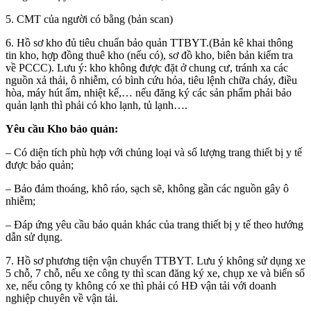
5. CMT của người có bằng (bản scan)
6. Hồ sơ kho đủ tiêu chuẩn bảo quản TTBYT.(Bản kê khai thông
tin kho, hợp đồng thuê kho (nếu có), sơ đồ kho, biên bản kiểm tra
về PCCC). Lưu ý: kho không được đặt ở chung cư, tránh xa các
nguồn xả thải, ô nhiễm, có bình cứu hỏa, tiêu lệnh chữa cháy, điều
hòa, máy hút ẩm, nhiệt kế,… nếu đăng ký các sản phẩm phải bảo
quản lạnh thì phải có kho lạnh, tủ lạnh….
Yêu cầu Kho bảo quản:
– Có diện tích phù hợp với chủng loại và số lượng trang thiết bị y tế
được bảo quản;
– Bảo đảm thoáng, khô ráo, sạch sẽ, không gần các nguồn gây ô
nhiễm;
– Đáp ứng yêu cầu bảo quản khác của trang thiết bị y tế theo hướng
dẫn sử dụng.
7. Hồ sơ phương tiện vận chuyển TTBYT. Lưu ý không sử dụng xe
5 chỗ, 7 chỗ, nếu xe công ty thì scan đăng ký xe, chụp xe và biển số
xe, nếu công ty không có xe thì phải có HĐ vận tải với doanh
nghiệp chuyên về vận tải.