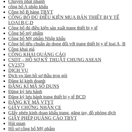
Chuyển phát nhanh
công bố A nhập khẩu
Công bố B hàng TBYT
CÔNG BỐ ĐỦ ĐIỀU KIỆN MUA BÁN THIẾT BỊ Y TẾ
LOẠI B,C,D
Công bố đủ điều kiện sản xuất trang thiết bị y tế
Công bố mỹ phẩm
Công bố Mỹ phẩm Nhập khẩu
Công bố tiêu chuẩn áp dụng đối với trang thiết bị y tế loại A, B
Công khai giá
CÔNG KHAI QUẢNG CÁO
CSDT – HỒ SƠ KỸ THUẬT CHUNG ASEAN
CV2373
DỊCH VỤ
Dịch vụ làm hồ sơ thầu trọn gói
Đăng kí kinh doanh
ĐĂNG KÍ MÃ SỐ DUNS
Đăng ký lưu hành
Đăng ký lưu hành trang thiết bị y tế BCD
ĐĂNG KÝ MÃ VTYT
GIẤY CHỨNG NHẬN CE
GIấy phép kinh doan khẩu trang, găng tay, đồ phòng dịch
GIẤY PHÉP QUẢNG CÁO TBYT
Hải quan
Hồ sơ công bố Mỹ phẩm