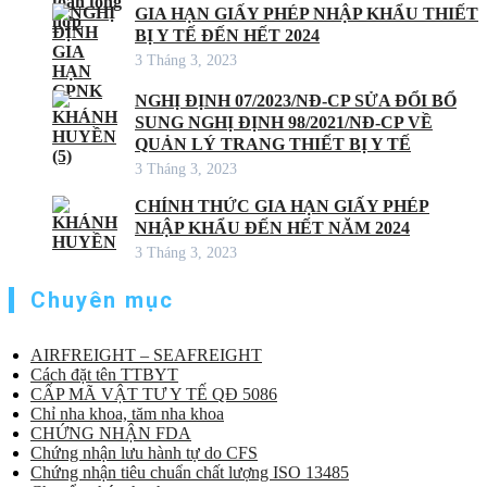
GIA HẠN GIẤY PHÉP NHẬP KHẨU THIẾT
BỊ Y TẾ ĐẾN HẾT 2024
3 Tháng 3, 2023
NGHỊ ĐỊNH 07/2023/NĐ-CP SỬA ĐỔI BỔ
SUNG NGHỊ ĐỊNH 98/2021/NĐ-CP VỀ
QUẢN LÝ TRANG THIẾT BỊ Y TẾ
3 Tháng 3, 2023
CHÍNH THỨC GIA HẠN GIẤY PHÉP
NHẬP KHẨU ĐẾN HẾT NĂM 2024
3 Tháng 3, 2023
Chuyên mục
AIRFREIGHT – SEAFREIGHT
Cách đặt tên TTBYT
CẤP MÃ VẬT TƯ Y TẾ QĐ 5086
Chỉ nha khoa, tăm nha khoa
CHỨNG NHẬN FDA
Chứng nhận lưu hành tự do CFS
Chứng nhận tiêu chuẩn chất lượng ISO 13485