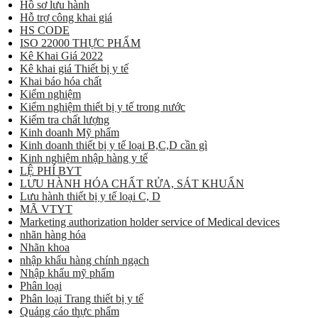
Hồ sơ lưu hành
Hỗ trợ công khai giá
HS CODE
ISO 22000 THỰC PHẨM
Kê Khai Giá 2022
Kê khai giá Thiết bị y tế
Khai báo hóa chất
Kiểm nghiệm
Kiểm nghiệm thiết bị y tế trong nước
Kiểm tra chất lượng
Kinh doanh Mỹ phẩm
Kinh doanh thiết bị y tế loại B,C,D cần gì
Kinh nghiệm nhập hàng y tế
LỆ PHÍ BYT
LƯU HÀNH HÓA CHẤT RỬA, SÁT KHUẨN
Lưu hành thiết bị y tế loại C, D
MÃ VTYT
Marketing authorization holder service of Medical devices
nhãn hàng hóa
Nhãn khoa
nhập khẩu hàng chính ngạch
Nhập khẩu mỹ phẩm
Phân loại
Phân loại Trang thiết bị y tế
Quảng cáo thực phẩm