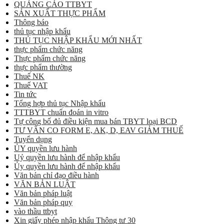
QUẢNG CÁO TTBYT
SẢN XUẤT THỰC PHẨM
Thông báo
thủ tục nhập khẩu
THỦ TỤC NHẬP KHẨU MỚI NHẤT
thực phẩm chức năng
Thực phẩm chức năng
thực phẩm thường
Thuế NK
Thuế VAT
Tin tức
Tổng hợp thủ tục Nhập khẩu
TTTBYT chuẩn đoán in vitro
Tự công bố đủ điều kiện mua bán TBYT loại BCD
TƯ VẤN CO FORM E, AK, D, EAV GIẢM THUẾ
Tuyển dụng
ỦY quyền lưu hành
Uỷ quyền lưu hành để nhập khẩu
Ủy quyền lưu hành để nhập khẩu
Văn bản chỉ đạo điều hành
VĂN BẢN LUẬT
Văn bản pháp luật
Văn bản pháp quy
vào thầu ttbyt
Xin giấy phép nhập khẩu Thông tư 30