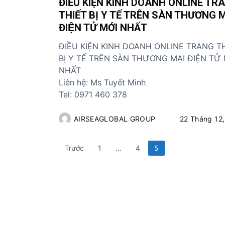
ĐIỀU KIỆN KINH DOANH ONLINE TR
THIẾT BỊ Y TẾ TRÊN SÀN THƯƠNG M
ĐIỆN TỬ MỚI NHẤT
ĐIỀU KIỆN KINH DOANH ONLINE TRANG T
BỊ Y TẾ TRÊN SÀN THƯƠNG MẠI ĐIỆN TỬ 
NHẤT
Liên hệ: Ms Tuyết Minh
Tel: 0971 460 378
AIRSEAGLOBAL GROUP
22 Tháng 12,
P
Trước
1
…
4
5
h
â
n
t
r