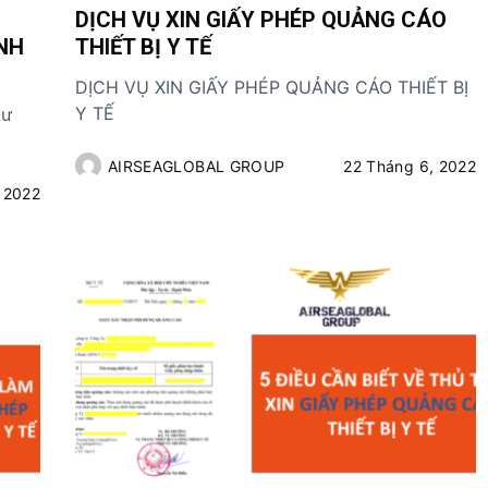
h
DỊCH VỤ XIN GIẤY PHÉP QUẢNG CÁO
D
v
NH
THIẾT BỊ Y TẾ
ị
ụ
c
n
DỊCH VỤ XIN GIẤY PHÉP QUẢNG CÁO THIẾT BỊ
h
h
Y TẾ
tư
v
ậ
ụ
p
AIRSEAGLOBAL GROUP
22 Tháng 6, 2022
k
k
, 2022
h
h
á
ẩ
c
u
T
B
Y
T