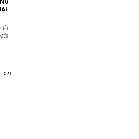
ANG
ẠI
HIẾT
MỚI
 2021