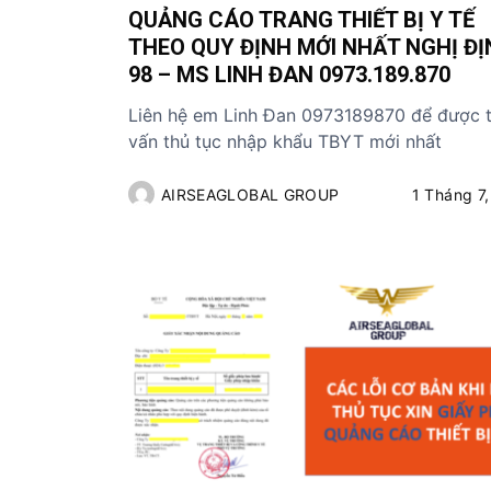
QUẢNG CÁO TRANG THIẾT BỊ Y TẾ
ủ
THEO QUY ĐỊNH MỚI NHẤT NGHỊ ĐỊ
t
98 – MS LINH ĐAN 0973.189.870
ụ
c
Liên hệ em Linh Đan 0973189870 để được 
c
vấn thủ tục nhập khẩu TBYT mới nhất
á
c
AIRSEAGLOBAL GROUP
1 Tháng 7
m
ặ
t
h
à
n
g