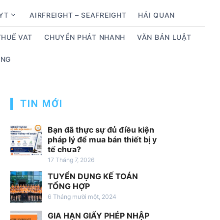
BYT
AIRFREIGHT – SEAFREIGHT
HẢI QUAN
S
h
THUẾ VAT
CHUYỂN PHÁT NHANH
VĂN BẢN LUẬT
o
w
ỤNG
s
u
b
m
TIN MỚI
e
n
Bạn đã thực sự đủ điều kiện
u
pháp lý để mua bán thiết bị y
tế chưa?
f
17 Tháng 7, 2026
o
r
TUYỂN DỤNG KẾ TOÁN
D
TỔNG HỢP
ị
6 Tháng mười một, 2024
c
GIA HẠN GIẤY PHÉP NHẬP