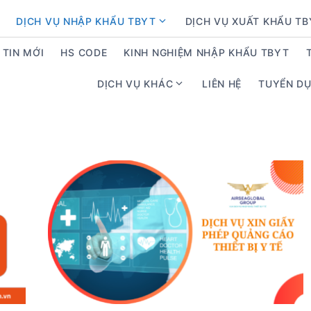
DỊCH VỤ NHẬP KHẨU TBYT
DỊCH VỤ XUẤT KHẨU T
S
h
TIN MỚI
HS CODE
KINH NGHIỆM NHẬP KHẨU TBYT
o
w
DỊCH VỤ KHÁC
LIÊN HỆ
TUYỂN D
S
s
h
u
o
b
w
m
s
e
u
n
b
u
m
f
e
o
n
r
u
D
f
ị
o
c
r