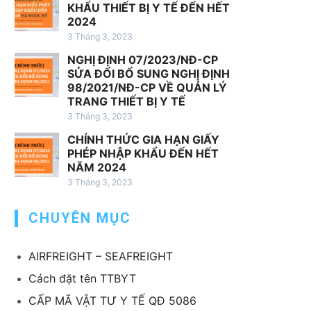
h
KHẨU THIẾT BỊ Y TẾ ĐẾN HẾT
v
2024
ụ
3 Tháng 3, 2023
x
NGHỊ ĐỊNH 07/2023/NĐ-CP
u
SỬA ĐỔI BỔ SUNG NGHỊ ĐỊNH
ấ
98/2021/NĐ-CP VỀ QUẢN LÝ
t
TRANG THIẾT BỊ Y TẾ
k
3 Tháng 3, 2023
h
CHÍNH THỨC GIA HẠN GIẤY
ẩ
PHÉP NHẬP KHẨU ĐẾN HẾT
u
NĂM 2024
T
3 Tháng 3, 2023
B
CHUYÊN MỤC
Y
T
AIRFREIGHT – SEAFREIGHT
Cách đặt tên TTBYT
CẤP MÃ VẬT TƯ Y TẾ QĐ 5086