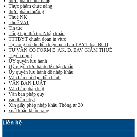
thực phẩm chức năng
Thực phẩm chức năng
thực phẩm thường
Thuế NK
Thuế VAT
Tin tức
Tổng hợp thủ tục Nhập khẩu
TTTBYT chuẩn đoán in vitro
Tự công bố đủ điều kiện mua bán TBYT loại BCD
TƯ VẤN CO FORM E, AK, D, EAV GIẢM THUẾ
Tuyển dụng
ỦY quyền lưu hành
Uỷ quyền lưu hành để nhập khẩu
Ủy quyền lưu hành để nhập khẩu
Văn bản chỉ đạo điều hành
VĂN BẢN LUẬT
Văn bản pháp luật
Văn bản pháp quy
vào thầu ttbyt
Xin giấy phép nhập khẩu Thông tư 30
xuất khẩu khẩu trang
Liên hệ