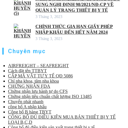
SUNG NGHỊ ĐỊNH 98/2021/NĐ-CP VỀ
QUẢN LÝ TRANG THIẾT BỊ Y TẾ
3 Tháng 3, 2023
CHÍNH THỨC GIA HẠN GIẤY PHÉP
NHẬP KHẨU ĐẾN HẾT NĂM 2024
3 Tháng 3, 2023
Chuyên mục
AIRFREIGHT – SEAFREIGHT
Cách đặt tên TTBYT
CẤP MÃ VẬT TƯ Y TẾ QĐ 5086
Chỉ nha khoa, tăm nha khoa
CHỨNG NHẬN FDA
Chứng nhận lưu hành tự do CFS
Chứng nhận tiêu chuẩn chất lượng ISO 13485
Chuyển phát nhanh
công bố A nhập khẩu
Công bố B hàng TBYT
CÔNG BỐ ĐỦ ĐIỀU KIỆN MUA BÁN THIẾT BỊ Y TẾ
LOẠI B,C,D
Công bố đủ điều kiện sản xuất trang thiết bị y tế