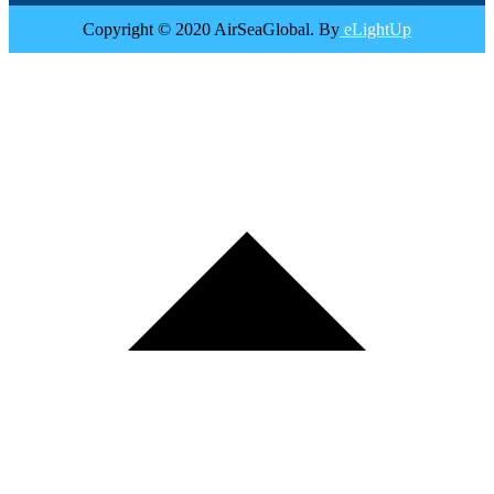
Copyright © 2020 AirSeaGlobal. By
eLightUp