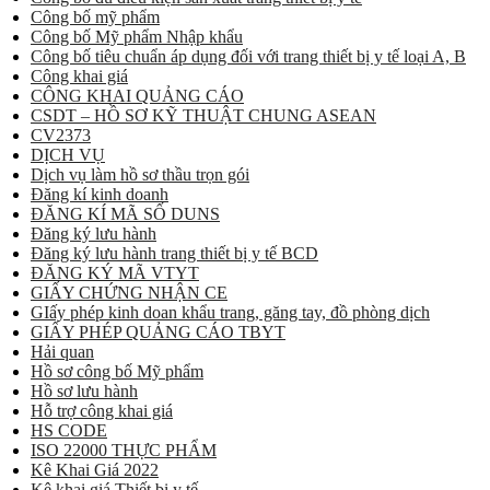
Công bố mỹ phẩm
Công bố Mỹ phẩm Nhập khẩu
Công bố tiêu chuẩn áp dụng đối với trang thiết bị y tế loại A, B
Công khai giá
CÔNG KHAI QUẢNG CÁO
CSDT – HỒ SƠ KỸ THUẬT CHUNG ASEAN
CV2373
DỊCH VỤ
Dịch vụ làm hồ sơ thầu trọn gói
Đăng kí kinh doanh
ĐĂNG KÍ MÃ SỐ DUNS
Đăng ký lưu hành
Đăng ký lưu hành trang thiết bị y tế BCD
ĐĂNG KÝ MÃ VTYT
GIẤY CHỨNG NHẬN CE
GIấy phép kinh doan khẩu trang, găng tay, đồ phòng dịch
GIẤY PHÉP QUẢNG CÁO TBYT
Hải quan
Hồ sơ công bố Mỹ phẩm
Hồ sơ lưu hành
Hỗ trợ công khai giá
HS CODE
ISO 22000 THỰC PHẨM
Kê Khai Giá 2022
Kê khai giá Thiết bị y tế