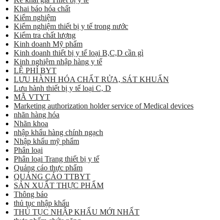
Khai báo hóa chất
Kiểm nghiệm
Kiểm nghiệm thiết bị y tế trong nước
Kiểm tra chất lượng
Kinh doanh Mỹ phẩm
Kinh doanh thiết bị y tế loại B,C,D cần gì
Kinh nghiệm nhập hàng y tế
LỆ PHÍ BYT
LƯU HÀNH HÓA CHẤT RỬA, SÁT KHUẨN
Lưu hành thiết bị y tế loại C, D
MÃ VTYT
Marketing authorization holder service of Medical devices
nhãn hàng hóa
Nhãn khoa
nhập khẩu hàng chính ngạch
Nhập khẩu mỹ phẩm
Phân loại
Phân loại Trang thiết bị y tế
Quảng cáo thực phẩm
QUẢNG CÁO TTBYT
SẢN XUẤT THỰC PHẨM
Thông báo
thủ tục nhập khẩu
THỦ TỤC NHẬP KHẨU MỚI NHẤT