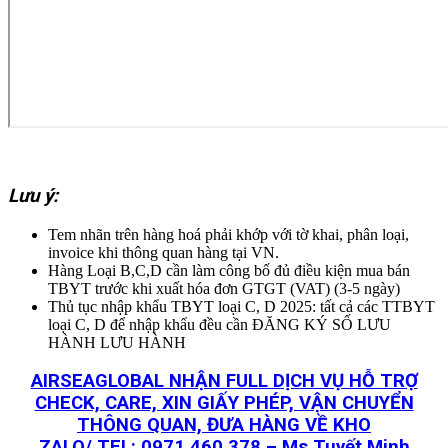
Lưu ý:
Tem nhãn trên hàng hoá phải khớp với tờ khai, phân loại,
invoice khi thông quan hàng tại VN.
Hàng Loại B,C,D cần làm công bố đủ điều kiện mua bán
TBYT trước khi xuất hóa đơn GTGT (VAT) (3-5 ngày)
Thủ tục nhập khẩu TBYT loại C, D 2025: tất cả các TTBYT
loại C, D để nhập khẩu đều cần ĐĂNG KÝ SỐ LƯU
HÀNH LƯU HÀNH
AIRSEAGLOBAL NHẬN FULL DỊCH VỤ HỖ TRỢ
CHECK, CARE, XIN GIẤY PHÉP, VẬN CHUYỂN
THÔNG QUAN, ĐƯA HÀNG VỀ KHO
ZALO/ TEL: 0971 460 378 – Ms Tuyết Minh