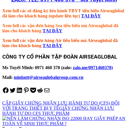
Xem full các số đăng ký lưu hành TBYT tiêu biểu Airseaglobal
đã làm cho khách hàng (update liên tục)
TẠI ĐÂY
Xem full các vận đơn hàng Sea tiêu biểu mà Airseaglobal đã
làm cho khách hàng
TẠI ĐÂY
Xem full các vận đơn hàng Air tiêu biểu mà Airseaglobal đã
làm cho khách hàng
TẠI ĐÂY
CÔNG TY CỔ PHẦN TẬP ĐOÀN AIRSEAGLOBAL
Ms Tuyết Minh: 0971 460 378 (zalo:
zalo.me/0971460378)
Mail:
minhntt@airseaglobalgroup.com.vn
Share on Facebook
Tweet on Twitter
Share on LinkedIn
Pin on Pinterest
Save to pocket
Share on Reddit
Share via Email
CẤP GIẤY CHỨNG NHẬN LƯU HÀNH TỰ DO (CFS) ĐỐI
VỚI TRANG THIẾT BỊ Y TẾ
GIẤY CHỨNG NHẬN LƯU
HÀNH TỰ DO CFS THỰC PHẨM
Điều
hướng