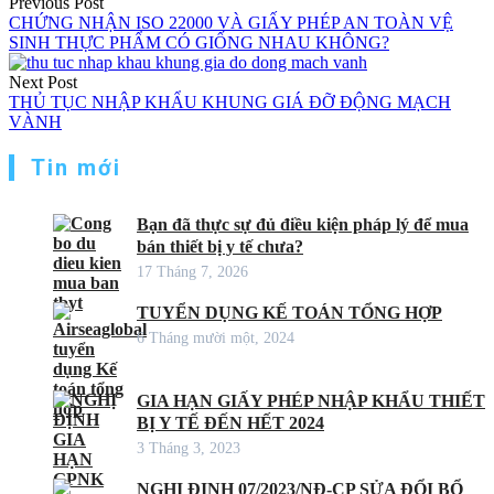
Previous Post
CHỨNG NHẬN ISO 22000 VÀ GIẤY PHÉP AN TOÀN VỆ
bài
SINH THỰC PHẨM CÓ GIỐNG NHAU KHÔNG?
viết
Next Post
THỦ TỤC NHẬP KHẨU KHUNG GIÁ ĐỠ ĐỘNG MẠCH
VÀNH
Tin mới
Bạn đã thực sự đủ điều kiện pháp lý để mua
bán thiết bị y tế chưa?
17 Tháng 7, 2026
TUYỂN DỤNG KẾ TOÁN TỔNG HỢP
6 Tháng mười một, 2024
GIA HẠN GIẤY PHÉP NHẬP KHẨU THIẾT
BỊ Y TẾ ĐẾN HẾT 2024
3 Tháng 3, 2023
NGHỊ ĐỊNH 07/2023/NĐ-CP SỬA ĐỔI BỔ