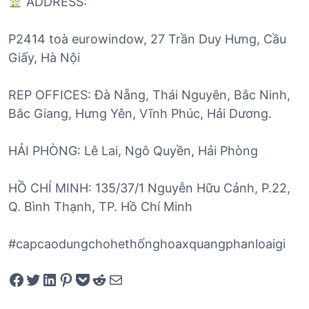
ADDRESS:
P2414 toà eurowindow, 27 Trần Duy Hưng, Cầu
Giấy, Hà Nội
REP OFFICES: Đà Nẵng, Thái Nguyên, Bắc Ninh,
Bắc Giang, Hưng Yên, Vĩnh Phúc, Hải Dương.
HẢI PHÒNG: Lê Lai, Ngô Quyền, Hải Phòng
HỒ CHÍ MINH: 135/37/1 Nguyễn Hữu Cảnh, P.22,
Q. Bình Thạnh, TP. Hồ Chí Minh
#capcaodungchohethốnghoaxquangphanloaigi
Share on Facebook
Tweet on Twitter
Share on LinkedIn
Pin on Pinterest
Save to pocket
Share on Reddit
Share via Email