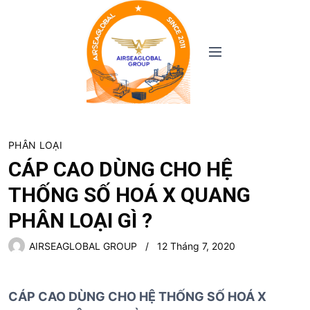
S
k
i
M
p
e
t
n
o
u
c
o
n
PHÂN LOẠI
t
CÁP CAO DÙNG CHO HỆ
e
THỐNG SỐ HOÁ X QUANG
n
t
PHÂN LOẠI GÌ ?
AIRSEAGLOBAL GROUP
12 Tháng 7, 2020
CÁP CAO DÙNG CHO H
Ệ
TH
Ố
NG S
Ố
HOÁ X