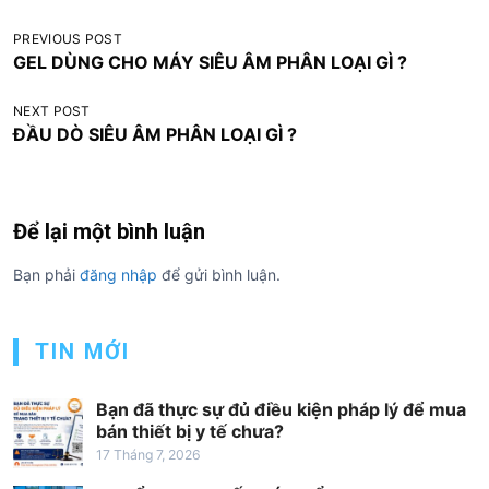
Đ
PREVIOUS POST
GEL DÙNG CHO MÁY SIÊU ÂM PHÂN LOẠI GÌ ?
i
ề
NEXT POST
ĐẦU DÒ SIÊU ÂM PHÂN LOẠI GÌ ?
u
h
ư
Để lại một bình luận
ớ
n
Bạn phải
đăng nhập
để gửi bình luận.
g
b
TIN MỚI
à
i
Bạn đã thực sự đủ điều kiện pháp lý để mua
bán thiết bị y tế chưa?
v
17 Tháng 7, 2026
i