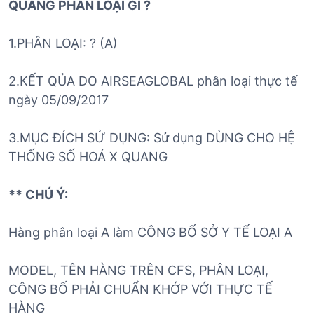
QUANG PHÂN LO
Ạ
I GÌ ?
1.PHÂN LOẠI: ? (A)
2.KẾT QỦA DO AIRSEAGLOBAL phân loại thực tế
ngày 05/09/2017
3.MỤC ĐÍCH SỬ DỤNG: Sử dụng DÙNG CHO HỆ
THỐNG SỐ HOÁ X QUANG
** CHÚ Ý:
Hàng phân loại A làm CÔNG BỐ SỞ Y TẾ LOẠI A
MODEL, TÊN HÀNG TRÊN CFS, PHÂN LOẠI,
CÔNG BỐ PHẢI CHUẨN KHỚP VỚI THỰC TẾ
HÀNG