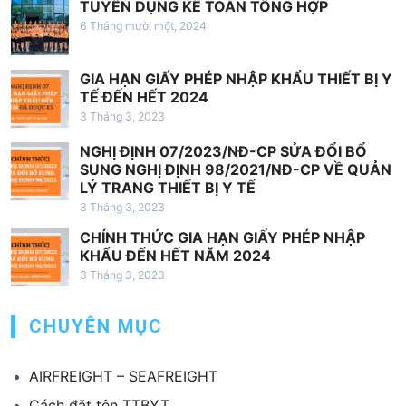
TUYỂN DỤNG KẾ TOÁN TỔNG HỢP
ế
6 Tháng mười một, 2024
t
GIA HẠN GIẤY PHÉP NHẬP KHẨU THIẾT BỊ Y
TẾ ĐẾN HẾT 2024
3 Tháng 3, 2023
NGHỊ ĐỊNH 07/2023/NĐ-CP SỬA ĐỔI BỔ
SUNG NGHỊ ĐỊNH 98/2021/NĐ-CP VỀ QUẢN
LÝ TRANG THIẾT BỊ Y TẾ
3 Tháng 3, 2023
CHÍNH THỨC GIA HẠN GIẤY PHÉP NHẬP
KHẨU ĐẾN HẾT NĂM 2024
3 Tháng 3, 2023
CHUYÊN MỤC
AIRFREIGHT – SEAFREIGHT
Cách đặt tên TTBYT