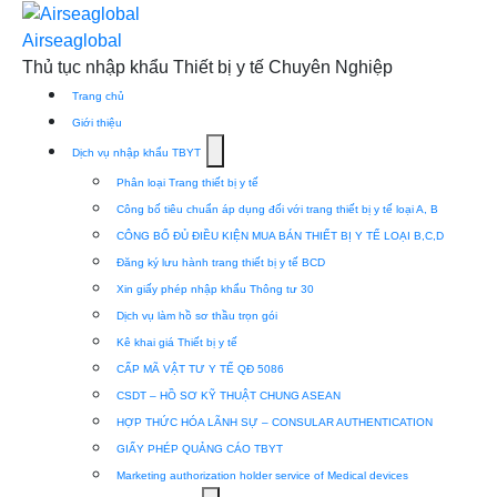
Skip
to
Airseaglobal
content
Thủ tục nhập khẩu Thiết bị y tế Chuyên Nghiệp
Trang chủ
Giới thiệu
Show
Dịch vụ nhập khẩu TBYT
submenu
Phân loại Trang thiết bị y tế
for
Công bố tiêu chuẩn áp dụng đối với trang thiết bị y tế loại A, B
Dịch
CÔNG BỐ ĐỦ ĐIỀU KIỆN MUA BÁN THIẾT BỊ Y TẾ LOẠI B,C,D
vụ
Đăng ký lưu hành trang thiết bị y tế BCD
nhập
Xin giấy phép nhập khẩu Thông tư 30
khẩu
Dịch vụ làm hồ sơ thầu trọn gói
TBYT
Kê khai giá Thiết bị y tế
CẤP MÃ VẬT TƯ Y TẾ QĐ 5086
CSDT – HỒ SƠ KỸ THUẬT CHUNG ASEAN
HỢP THỨC HÓA LÃNH SỰ – CONSULAR AUTHENTICATION
GIẤY PHÉP QUẢNG CÁO TBYT
Marketing authorization holder service of Medical devices