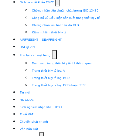
Show
Dịch vụ xuất khẩu TBYT
submenu
Chứng nhận tiêu chuẩn chất lượng ISO 13485
for
Công bố đủ điều kiện sản xuất trang thiết bị y tế
Dịch
Chứng nhận lưu hành tự do CFS
vụ
Kiểm nghiệm thiết bị y tế
xuất
AIRFREIGHT – SEAFREIGHT
khẩu
HẢI QUAN
TBYT
Show
Thủ tục các mặt hàng
submenu
Danh mục trang thiết bị y tế đã thông quan
for
Trang thiết bị y tế loại A
Thủ
Trang thiết bị y tế loại BCD
tục
Trang thiết bị y tế loại BCD thuộc TT30
các
Tin mới
mặt
HS CODE
hàng
Kinh nghiệm nhập khẩu TBYT
Thuế VAT
Chuyển phát nhanh
Văn bản luật