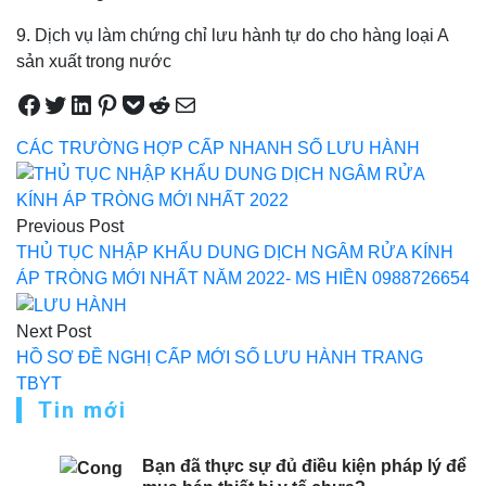
9. Dịch vụ làm chứng chỉ lưu hành tự do cho hàng loại A
sản xuất trong nước
Share on Facebook
Tweet on Twitter
Share on LinkedIn
Pin on Pinterest
Save to pocket
Share on Reddit
Share via Email
CÁC TRƯỜNG HỢP CẤP NHANH SỐ LƯU HÀNH
Điều
hướng
Previous Post
bài
THỦ TỤC NHẬP KHẨU DUNG DỊCH NGÂM RỬA KÍNH
ÁP TRÒNG MỚI NHẤT NĂM 2022- MS HIỀN 0988726654
viết
Next Post
HỒ SƠ ĐỀ NGHỊ CẤP MỚI SỐ LƯU HÀNH TRANG
TBYT
Tin mới
Bạn đã thực sự đủ điều kiện pháp lý để