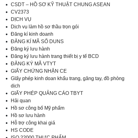
CSDT – HỒ SƠ KỸ THUẬT CHUNG ASEAN
CV2373
DỊCH VỤ
Dịch vụ làm hồ sơ thầu trọn gói
Đăng kí kinh doanh
ĐĂNG KÍ MÃ SỐ DUNS
Đăng ký lưu hành
Đăng ký lưu hành trang thiết bị y tế BCD
ĐĂNG KÝ MÃ VTYT
GIẤY CHỨNG NHẬN CE
GIấy phép kinh doan khẩu trang, găng tay, đồ phòng
dịch
GIẤY PHÉP QUẢNG CÁO TBYT
Hải quan
Hồ sơ công bố Mỹ phẩm
Hồ sơ lưu hành
Hỗ trợ công khai giá
HS CODE
ISO 22000 THỰC PHẨM