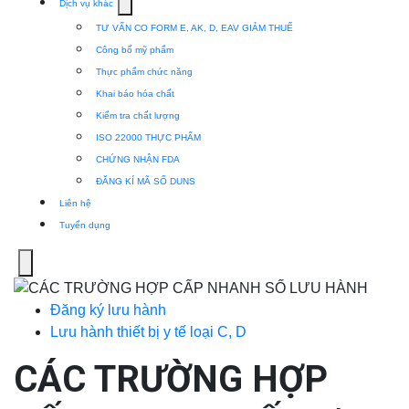
Show
Dịch vụ khác
submenu
TƯ VẤN CO FORM E, AK, D, EAV GIẢM THUẾ
for
Công bố mỹ phẩm
Dịch
Thực phẩm chức năng
vụ
Khai báo hóa chất
khác
Kiểm tra chất lượng
ISO 22000 THỰC PHẨM
CHỨNG NHẬN FDA
ĐĂNG KÍ MÃ SỐ DUNS
Liên hệ
Tuyển dụng
Menu
Đăng ký lưu hành
Lưu hành thiết bị y tế loại C, D
CÁC TRƯỜNG HỢP