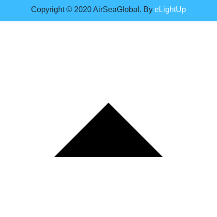
Copyright © 2020 AirSeaGlobal. By
eLightUp