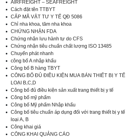
AIRFREIGHT – SEAFREIGHT
Cách đặt tên TTBYT
CẤP MÃ VẬT TƯ Y TẾ QĐ 5086
Chỉ nha khoa, tăm nha khoa
CHỨNG NHẬN FDA
Chứng nhận lưu hành tự do CFS
Chứng nhận tiêu chuẩn chất lượng ISO 13485
Chuyển phát nhanh
công bố A nhập khẩu
Công bố B hàng TBYT
CÔNG BỐ ĐỦ ĐIỀU KIỆN MUA BÁN THIẾT BỊ Y TẾ
LOẠI B,C,D
Công bố đủ điều kiện sản xuất trang thiết bị y tế
Công bố mỹ phẩm
Công bố Mỹ phẩm Nhập khẩu
Công bố tiêu chuẩn áp dụng đối với trang thiết bị y tế
loại A, B
Công khai giá
CÔNG KHAI QUẢNG CÁO