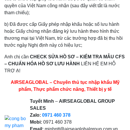
quyền của Việt Nam công nhận (sau đây viết tắt là nước
tham chiếu);
b) Đã được cấp Giấy phép nhập khẩu hoặc số lưu hành
hoặc Giấy chứng nhận đăng ký lưu hành theo hình thức
thương mại tại Việt Nam, trừ các trường hợp đã bị thu hồi
trước ngày Nghị định này có hiệu lực;
Anh chị cần
CHECK SỬA HỒ SƠ – KIỂM TRA MẪU CFS
– CHUẨN HÓA HỒ SƠ LƯU HÀNH
LIÊN HỆ EM HỖ
TRỢ Ạ!
AIRSEAGLOBAL – Chuyên thủ tục nhập khẩu Mỹ
phẩm, Thực phẩm chức năng, Thiết bị y tế
Tuyết Minh
–
AIRSEAGLOBAL GROUP
SALES
Zalo:
0971 460 378
Mobi:
0971 460 378
Email:
minhntt@airseaglobalgroup.com.vn