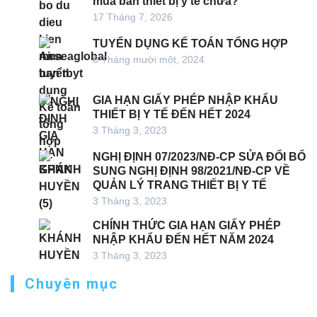
mua bán thiết bị y tế chưa?
17 Tháng 7, 2026
TUYỂN DỤNG KẾ TOÁN TỔNG HỢP
6 Tháng mười một, 2024
GIA HẠN GIẤY PHÉP NHẬP KHẨU
THIẾT BỊ Y TẾ ĐẾN HẾT 2024
3 Tháng 3, 2023
NGHỊ ĐỊNH 07/2023/NĐ-CP SỬA ĐỔI BỔ
SUNG NGHỊ ĐỊNH 98/2021/NĐ-CP VỀ
QUẢN LÝ TRANG THIẾT BỊ Y TẾ
3 Tháng 3, 2023
CHÍNH THỨC GIA HẠN GIẤY PHÉP
NHẬP KHẨU ĐẾN HẾT NĂM 2024
3 Tháng 3, 2023
Chuyên mục