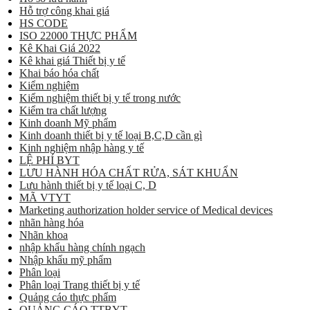
Hỗ trợ công khai giá
HS CODE
ISO 22000 THỰC PHẨM
Kê Khai Giá 2022
Kê khai giá Thiết bị y tế
Khai báo hóa chất
Kiểm nghiệm
Kiểm nghiệm thiết bị y tế trong nước
Kiểm tra chất lượng
Kinh doanh Mỹ phẩm
Kinh doanh thiết bị y tế loại B,C,D cần gì
Kinh nghiệm nhập hàng y tế
LỆ PHÍ BYT
LƯU HÀNH HÓA CHẤT RỬA, SÁT KHUẨN
Lưu hành thiết bị y tế loại C, D
MÃ VTYT
Marketing authorization holder service of Medical devices
nhãn hàng hóa
Nhãn khoa
nhập khẩu hàng chính ngạch
Nhập khẩu mỹ phẩm
Phân loại
Phân loại Trang thiết bị y tế
Quảng cáo thực phẩm
QUẢNG CÁO TTBYT