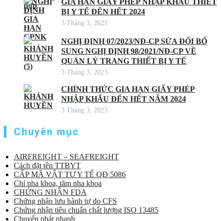
GIA HẠN GIẤY PHÉP NHẬP KHẨU THIẾT
BỊ Y TẾ ĐẾN HẾT 2024
3 Tháng 3, 2023
NGHỊ ĐỊNH 07/2023/NĐ-CP SỬA ĐỔI BỔ
SUNG NGHỊ ĐỊNH 98/2021/NĐ-CP VỀ
QUẢN LÝ TRANG THIẾT BỊ Y TẾ
3 Tháng 3, 2023
CHÍNH THỨC GIA HẠN GIẤY PHÉP
NHẬP KHẨU ĐẾN HẾT NĂM 2024
3 Tháng 3, 2023
Chuyên mục
AIRFREIGHT – SEAFREIGHT
Cách đặt tên TTBYT
CẤP MÃ VẬT TƯ Y TẾ QĐ 5086
Chỉ nha khoa, tăm nha khoa
CHỨNG NHẬN FDA
Chứng nhận lưu hành tự do CFS
Chứng nhận tiêu chuẩn chất lượng ISO 13485
Chuyển phát nhanh