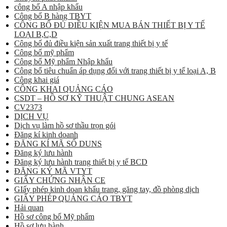
công bố A nhập khẩu
Công bố B hàng TBYT
CÔNG BỐ ĐỦ ĐIỀU KIỆN MUA BÁN THIẾT BỊ Y TẾ
LOẠI B,C,D
Công bố đủ điều kiện sản xuất trang thiết bị y tế
Công bố mỹ phẩm
Công bố Mỹ phẩm Nhập khẩu
Công bố tiêu chuẩn áp dụng đối với trang thiết bị y tế loại A, B
Công khai giá
CÔNG KHAI QUẢNG CÁO
CSDT – HỒ SƠ KỸ THUẬT CHUNG ASEAN
CV2373
DỊCH VỤ
Dịch vụ làm hồ sơ thầu trọn gói
Đăng kí kinh doanh
ĐĂNG KÍ MÃ SỐ DUNS
Đăng ký lưu hành
Đăng ký lưu hành trang thiết bị y tế BCD
ĐĂNG KÝ MÃ VTYT
GIẤY CHỨNG NHẬN CE
GIấy phép kinh doan khẩu trang, găng tay, đồ phòng dịch
GIẤY PHÉP QUẢNG CÁO TBYT
Hải quan
Hồ sơ công bố Mỹ phẩm
Hồ sơ lưu hành