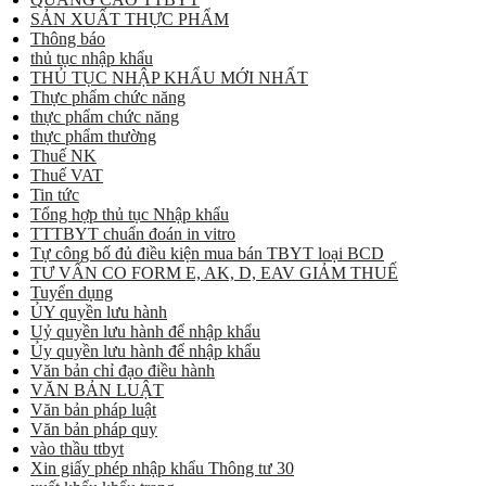
SẢN XUẤT THỰC PHẨM
Thông báo
thủ tục nhập khẩu
THỦ TỤC NHẬP KHẨU MỚI NHẤT
Thực phẩm chức năng
thực phẩm chức năng
thực phẩm thường
Thuế NK
Thuế VAT
Tin tức
Tổng hợp thủ tục Nhập khẩu
TTTBYT chuẩn đoán in vitro
Tự công bố đủ điều kiện mua bán TBYT loại BCD
TƯ VẤN CO FORM E, AK, D, EAV GIẢM THUẾ
Tuyển dụng
ỦY quyền lưu hành
Uỷ quyền lưu hành để nhập khẩu
Ủy quyền lưu hành để nhập khẩu
Văn bản chỉ đạo điều hành
VĂN BẢN LUẬT
Văn bản pháp luật
Văn bản pháp quy
vào thầu ttbyt
Xin giấy phép nhập khẩu Thông tư 30