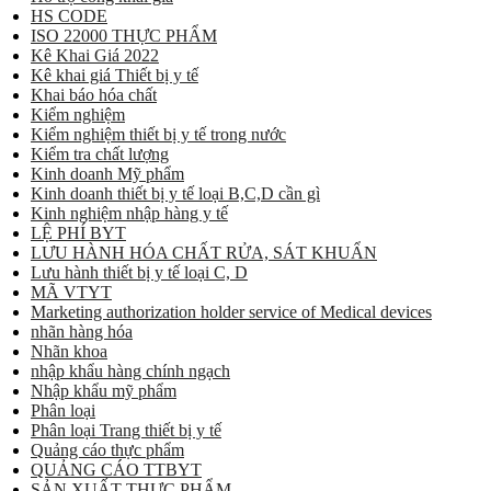
HS CODE
ISO 22000 THỰC PHẨM
Kê Khai Giá 2022
Kê khai giá Thiết bị y tế
Khai báo hóa chất
Kiểm nghiệm
Kiểm nghiệm thiết bị y tế trong nước
Kiểm tra chất lượng
Kinh doanh Mỹ phẩm
Kinh doanh thiết bị y tế loại B,C,D cần gì
Kinh nghiệm nhập hàng y tế
LỆ PHÍ BYT
LƯU HÀNH HÓA CHẤT RỬA, SÁT KHUẨN
Lưu hành thiết bị y tế loại C, D
MÃ VTYT
Marketing authorization holder service of Medical devices
nhãn hàng hóa
Nhãn khoa
nhập khẩu hàng chính ngạch
Nhập khẩu mỹ phẩm
Phân loại
Phân loại Trang thiết bị y tế
Quảng cáo thực phẩm
QUẢNG CÁO TTBYT
SẢN XUẤT THỰC PHẨM