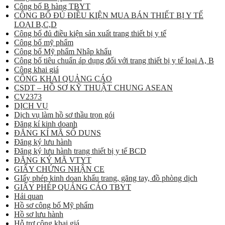
Công bố B hàng TBYT
CÔNG BỐ ĐỦ ĐIỀU KIỆN MUA BÁN THIẾT BỊ Y TẾ
LOẠI B,C,D
Công bố đủ điều kiện sản xuất trang thiết bị y tế
Công bố mỹ phẩm
Công bố Mỹ phẩm Nhập khẩu
Công bố tiêu chuẩn áp dụng đối với trang thiết bị y tế loại A, B
Công khai giá
CÔNG KHAI QUẢNG CÁO
CSDT – HỒ SƠ KỸ THUẬT CHUNG ASEAN
CV2373
DỊCH VỤ
Dịch vụ làm hồ sơ thầu trọn gói
Đăng kí kinh doanh
ĐĂNG KÍ MÃ SỐ DUNS
Đăng ký lưu hành
Đăng ký lưu hành trang thiết bị y tế BCD
ĐĂNG KÝ MÃ VTYT
GIẤY CHỨNG NHẬN CE
GIấy phép kinh doan khẩu trang, găng tay, đồ phòng dịch
GIẤY PHÉP QUẢNG CÁO TBYT
Hải quan
Hồ sơ công bố Mỹ phẩm
Hồ sơ lưu hành
Hỗ trợ công khai giá