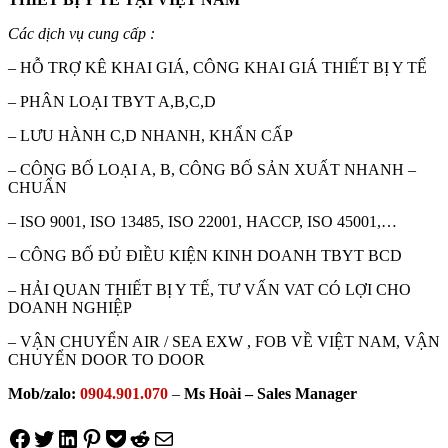
Các dịch vụ cung cấp :
– HỖ TRỢ KÊ KHAI GIÁ, CÔNG KHAI GIÁ THIẾT BỊ Y TẾ
– PHÂN LOẠI TBYT A,B,C,D
– LƯU HÀNH C,D NHANH, KHẨN CẤP
– CÔNG BỐ LOẠI A, B, CÔNG BỐ SẢN XUẤT
NHANH –
CHUẨN
– ISO 9001, ISO 13485, ISO 22001, HACCP, ISO 45001,…
– CÔNG BỐ ĐỦ ĐIỀU KIỆN KINH DOANH TBYT BCD
– HẢI QUAN THIẾT BỊ Y TẾ, TƯ VẤN VAT CÓ LỢI CHO
DOANH NGHIỆP
– VẬN CHUYỂN AIR / SEA EXW , FOB VỀ VIỆT NAM, VẬN
CHUYỂN DOOR TO DOOR
Mob/zalo:
0904.901.070
–
Ms Hoài – Sales Manager
Share on Facebook
Tweet on Twitter
Share on LinkedIn
Pin on Pinterest
Save to pocket
Share on Reddit
Share via Email