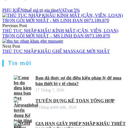
PHỤ KIỆN
thuế giá trị gia tăng
VAT
vat 5%
Điều
hướng
Previous Post
THỦ TỤC NHẬP KHẨU KÍNH MẮT (CẬN, VIỄN, LOẠN)
bài
TRỌN GÓI MỚI NHẤT – MS LINH ĐAN 0973.189.870
viết
Next Post
THỦ TỤC NHẬP KHẨU GHẾ MASSAGE MỚI NHẤT
Tin mới
Bạn đã thực sự đủ điều kiện pháp lý để mua
bán thiết bị y tế chưa?
17 Tháng 7, 2026
TUYỂN DỤNG KẾ TOÁN TỔNG HỢP
6 Tháng mười một, 2024
GIA HẠN GIẤY PHÉP NHẬP KHẨU THIẾT