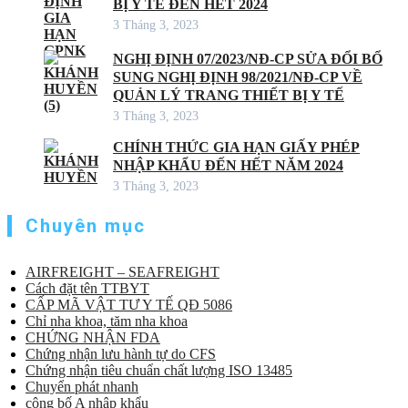
BỊ Y TẾ ĐẾN HẾT 2024
3 Tháng 3, 2023
NGHỊ ĐỊNH 07/2023/NĐ-CP SỬA ĐỔI BỔ
SUNG NGHỊ ĐỊNH 98/2021/NĐ-CP VỀ
QUẢN LÝ TRANG THIẾT BỊ Y TẾ
3 Tháng 3, 2023
CHÍNH THỨC GIA HẠN GIẤY PHÉP
NHẬP KHẨU ĐẾN HẾT NĂM 2024
3 Tháng 3, 2023
Chuyên mục
AIRFREIGHT – SEAFREIGHT
Cách đặt tên TTBYT
CẤP MÃ VẬT TƯ Y TẾ QĐ 5086
Chỉ nha khoa, tăm nha khoa
CHỨNG NHẬN FDA
Chứng nhận lưu hành tự do CFS
Chứng nhận tiêu chuẩn chất lượng ISO 13485
Chuyển phát nhanh
công bố A nhập khẩu