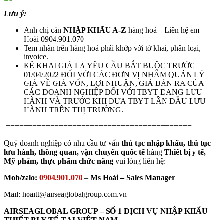
Lưu ý:
Anh chị cần
NHẬP KHẨU A-Z
hàng hoá – Liên hệ em
Hoài 0904.901.070
Tem nhãn trên hàng hoá phải khớp với tờ khai, phân loại,
invoice.
KÊ KHAI GIÁ LÀ YÊU CẦU BẮT BUỘC TRƯỚC
01/04/2022 ĐỐI VỚI CÁC ĐƠN VỊ NHẰM QUẢN LÝ
GIÁ VỀ GIÁ VỐN, LỢI NHUẬN, GIÁ BÁN RA CỦA
CÁC DOANH NGHIỆP ĐỐI VỚI TBYT ĐANG LƯU
HÀNH VÀ TRƯỚC KHI ĐƯA TBYT LẦN ĐẦU LƯU
HÀNH TRÊN THỊ TRƯỜNG.
==========================================
Quý doanh nghiệp có nhu cầu tư vấn
thủ tục nhập khẩu, thủ tục
lưu hành, thông quan, vận chuyển quốc tế
hàng
Thiết bị y tế,
Mỹ phẩm, thực phẩm chức năng
vui lòng liên hệ
:
Mob/zalo:
0904.901.070
–
Ms Hoài – Sales Manager
Mail: hoaitt@airseaglobalgroup.com.vn
AIRSEAGLOBAL GROUP – SỐ 1 DỊCH VỤ NHẬP KHẨU
THIẾT BỊ Y TẾ TẠI VIỆT NAM