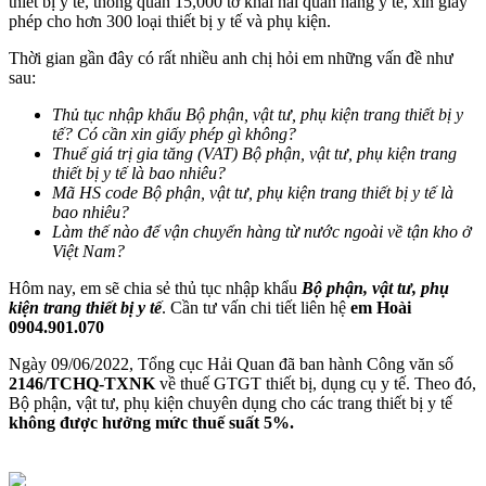
thiết bị y tế, thông quan 15,000 tờ khai hải quan hàng y tế, xin giấy
phép cho hơn 300 loại thiết bị y tế và phụ kiện.
Thời gian gần đây có rất nhiều anh chị hỏi em những vấn đề như
sau:
Thủ tục nhập khẩu Bộ phận, vật tư, phụ kiện trang thiết bị y
tế? Có cần xin giấy phép gì không?
Thuế giá trị gia tăng (VAT)
Bộ phận, vật tư, phụ kiện trang
thiết bị y tế
là bao nhiêu?
Mã HS code
Bộ phận, vật tư, phụ kiện trang thiết bị y tế
là
bao nhiêu?
Làm thế nào để vận chuyển hàng từ nước ngoài về tận kho ở
Việt Nam?
Hôm nay, em sẽ chia sẻ thủ tục nhập khẩu
Bộ phận, vật tư, phụ
kiện trang thiết bị y tế
. Cần tư vấn chi tiết liên hệ
em Hoài
0904.901.070
Ngày 09/06/2022, Tổng cục Hải Quan đã ban hành Công văn số
2146/TCHQ-TXNK
về thuế GTGT thiết bị, dụng cụ y tế. Theo đó,
Bộ phận, vật tư, phụ kiện chuyên dụng cho các trang thiết bị y tế
không được hưởng mức thuế suất 5%.