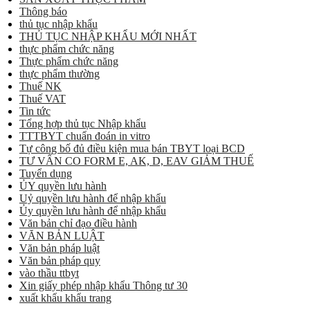
Thông báo
thủ tục nhập khẩu
THỦ TỤC NHẬP KHẨU MỚI NHẤT
thực phẩm chức năng
Thực phẩm chức năng
thực phẩm thường
Thuế NK
Thuế VAT
Tin tức
Tổng hợp thủ tục Nhập khẩu
TTTBYT chuẩn đoán in vitro
Tự công bố đủ điều kiện mua bán TBYT loại BCD
TƯ VẤN CO FORM E, AK, D, EAV GIẢM THUẾ
Tuyển dụng
ỦY quyền lưu hành
Uỷ quyền lưu hành để nhập khẩu
Ủy quyền lưu hành để nhập khẩu
Văn bản chỉ đạo điều hành
VĂN BẢN LUẬT
Văn bản pháp luật
Văn bản pháp quy
vào thầu ttbyt
Xin giấy phép nhập khẩu Thông tư 30
xuất khẩu khẩu trang