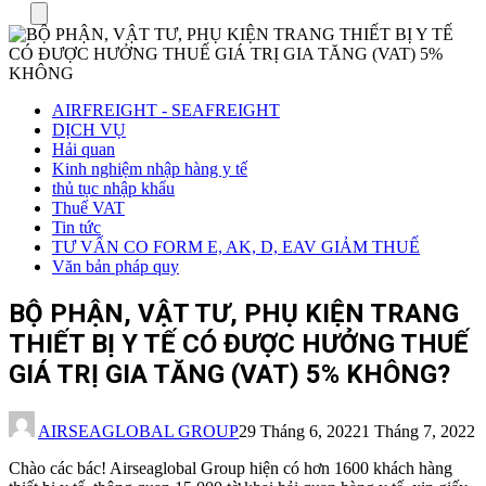
Menu
AIRFREIGHT - SEAFREIGHT
DỊCH VỤ
Hải quan
Kinh nghiệm nhập hàng y tế
thủ tục nhập khẩu
Thuế VAT
Tin tức
TƯ VẤN CO FORM E, AK, D, EAV GIẢM THUẾ
Văn bản pháp quy
BỘ PHẬN, VẬT TƯ, PHỤ KIỆN TRANG
THIẾT BỊ Y TẾ CÓ ĐƯỢC HƯỞNG THUẾ
GIÁ TRỊ GIA TĂNG (VAT) 5% KHÔNG?
AIRSEAGLOBAL GROUP
29 Tháng 6, 2022
1 Tháng 7, 2022
Chào các bác! Airseaglobal Group hiện có hơn 1600 khách hàng