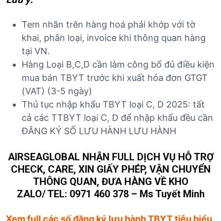
Tem nhãn trên hàng hoá phải khớp với tờ
khai, phân loại, invoice khi thông quan hàng
tại VN.
Hàng Loại B,C,D cần làm công bố đủ điều kiện
mua bán TBYT trước khi xuất hóa đơn GTGT
(VAT) (3-5 ngày)
Thủ tục nhập khẩu TBYT loại C, D 2025: tất
cả các TTBYT loại C, D để nhập khẩu đều cần
ĐĂNG KÝ SỐ LƯU HÀNH LƯU HÀNH
AIRSEAGLOBAL NHẬN FULL DỊCH VỤ HỖ TRỢ
CHECK, CARE, XIN GIẤY PHÉP, VẬN CHUYỂN
THÔNG QUAN, ĐƯA HÀNG VỀ KHO
ZALO/ TEL: 0971 460 378 – Ms Tuyết Minh
Xem full các số đăng ký lưu hành TBYT tiêu biểu