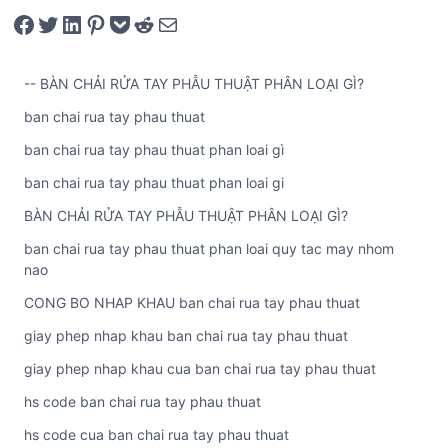
Share on Facebook
Tweet on Twitter
Share on LinkedIn
Pin on Pinterest
Save to pocket
Share on Reddit
Share via Email
-- BÀN CHẢI RỬA TAY PHẪU THUẬT PHÂN LOẠI GÌ?
ban chai rua tay phau thuat
ban chai rua tay phau thuat phan loai gì
ban chai rua tay phau thuat phan loai gi
BÀN CHẢI RỬA TAY PHẪU THUẬT PHÂN LOẠI GÌ?
ban chai rua tay phau thuat phan loai quy tac may nhom
nao
CONG BO NHAP KHAU ban chai rua tay phau thuat
giay phep nhap khau ban chai rua tay phau thuat
giay phep nhap khau cua ban chai rua tay phau thuat
hs code ban chai rua tay phau thuat
hs code cua ban chai rua tay phau thuat