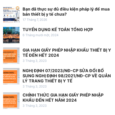
v
Bạn đã thực sự đủ điều kiện pháp lý để mua
i
bán thiết bị y tế chưa?
ế
17 Tháng 7, 2026
t
TUYỂN DỤNG KẾ TOÁN TỔNG HỢP
6 Tháng mười một, 2024
GIA HẠN GIẤY PHÉP NHẬP KHẨU THIẾT BỊ Y
TẾ ĐẾN HẾT 2024
3 Tháng 3, 2023
NGHỊ ĐỊNH 07/2023/NĐ-CP SỬA ĐỔI BỔ
SUNG NGHỊ ĐỊNH 98/2021/NĐ-CP VỀ QUẢN
LÝ TRANG THIẾT BỊ Y TẾ
3 Tháng 3, 2023
CHÍNH THỨC GIA HẠN GIẤY PHÉP NHẬP
KHẨU ĐẾN HẾT NĂM 2024
3 Tháng 3, 2023