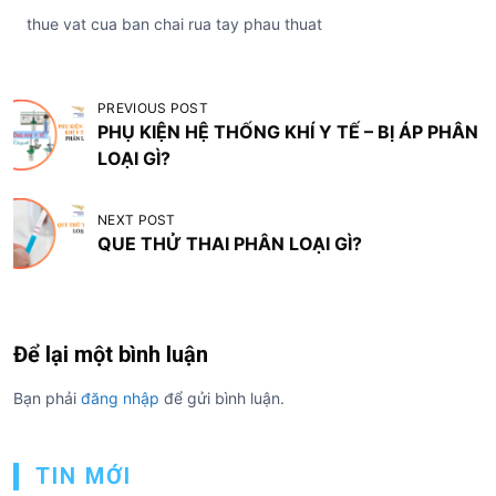
thue vat cua ban chai rua tay phau thuat
Đ
PREVIOUS POST
PHỤ KIỆN HỆ THỐNG KHÍ Y TẾ – BỊ ÁP PHÂN
i
LOẠI GÌ?
ề
u
NEXT POST
h
QUE THỬ THAI PHÂN LOẠI GÌ?
ư
ớ
n
Để lại một bình luận
g
Bạn phải
đăng nhập
để gửi bình luận.
b
à
TIN MỚI
i