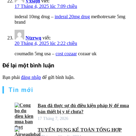
Vxsajh
viết:
17 Tháng 4, 2025 lúc 7:09 chiều
inderal 10mg drug –
inderal 20mg drug
methotrexate 5mg
brand
Ntzrwq
viết:
20 Tháng 4, 2025 lúc 2:22 chiều
coumadin 5mg usa –
cost cozaar
cozaar uk
Để lại một bình luận
Bạn phải
đăng nhập
để gửi bình luận.
Tin mới
Bạn đã thực sự đủ điều kiện pháp lý để mua
bán thiết bị y tế chưa?
17 Tháng 7, 2026
TUYỂN DỤNG KẾ TOÁN TỔNG HỢP