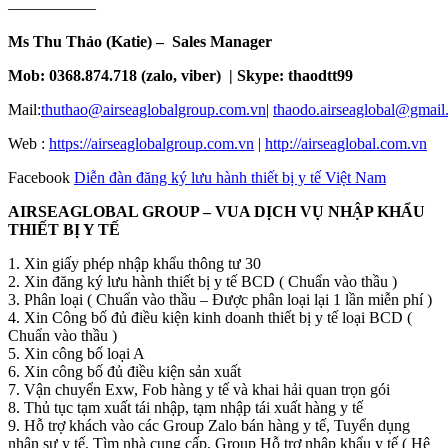
—————–
Ms Thu Thảo (Katie) – Sales Manager
Mob: 0368.874.718 (zalo, viber) | Skype: thaodtt99
Mail:
thuthao@airseaglobalgroup.com.vn
|
thaodo.airseaglobal@gmail
Web :
https://airseaglobalgroup.com.vn
|
http://airseaglobal.com.vn
Facebook
Diễn đàn đăng ký lưu hành thiết bị y tế Việt Nam
AIRSEAGLOBAL GROUP – VUA DỊCH VỤ NHẬP KHẨU
THIẾT BỊ Y TẾ
1. Xin giấy phép nhập khẩu thông tư 30
2. Xin đăng ký lưu hành thiết bị y tế BCD ( Chuẩn vào thầu )
3. Phân loại ( Chuẩn vào thầu – Được phân loại lại 1 lần miễn phí )
4. Xin Công bố đủ điều kiện kinh doanh thiết bị y tế loại BCD (
Chuẩn vào thầu )
5. Xin công bố loại A
6. Xin công bố đủ điều kiện sản xuất
7. Vận chuyển Exw, Fob hàng y tế và khai hải quan trọn gói
8. Thủ tục tạm xuất tái nhập, tạm nhập tái xuất hàng y tế
9. Hỗ trợ khách vào các Group Zalo bán hàng y tế, Tuyển dụng
nhân sự y tế, Tìm nhà cung cấp, Group Hỗ trợ nhập khẩu y tế ( Hệ