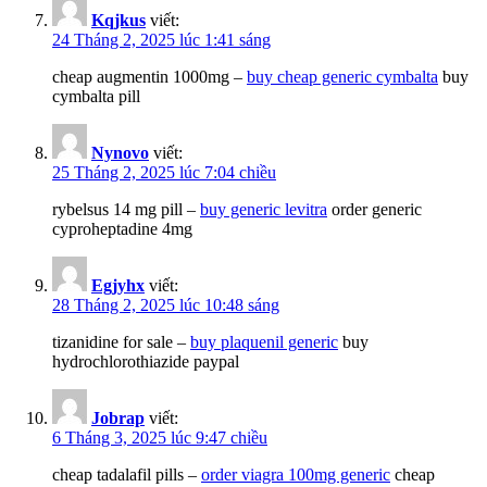
Kqjkus
viết:
24 Tháng 2, 2025 lúc 1:41 sáng
cheap augmentin 1000mg –
buy cheap generic cymbalta
buy
cymbalta pill
Nynovo
viết:
25 Tháng 2, 2025 lúc 7:04 chiều
rybelsus 14 mg pill –
buy generic levitra
order generic
cyproheptadine 4mg
Egjyhx
viết:
28 Tháng 2, 2025 lúc 10:48 sáng
tizanidine for sale –
buy plaquenil generic
buy
hydrochlorothiazide paypal
Jobrap
viết:
6 Tháng 3, 2025 lúc 9:47 chiều
cheap tadalafil pills –
order viagra 100mg generic
cheap