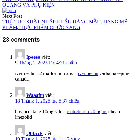
QUANG VÀ PHỤ KIỆN
bài
viết
Next Post
THỦ TỤC XUẤT NHẬP KHẨU HÀNG MẪU, HÀNG MỸ
PHẨM,THỰC PHẨM CHỨC NĂNG
23 comments
Ipoeeo
viết:
9 Tháng 1, 2025 lúc 4:31 chiều
ivermectin 12 mg for humans –
ivermectin
carbamazepine
canada
Waaafm
viết:
18 Tháng 1, 2025 lúc 5:37 chiều
buy accutane 10mg sale –
isotretinoin 20mg us
cheap
linezolid
Qbbcck
viết:
19 Tháng 1, 2025 lúc 11:12 sáng