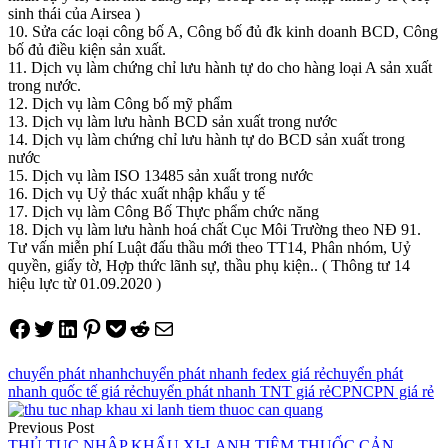
sinh thái của Airsea )
10. Sửa các loại công bố A, Công bố đủ đk kinh doanh BCD, Công
bố đủ điều kiện sản xuất.
11. Dịch vụ làm chứng chỉ lưu hành tự do cho hàng loại A sản xuất
trong nước.
12. Dịch vụ làm Công bố mỹ phẩm
13. Dịch vụ làm lưu hành BCD sản xuất trong nước
14. Dịch vụ làm chứng chỉ lưu hành tự do BCD sản xuất trong
nước
15. Dịch vụ làm ISO 13485 sản xuất trong nước
16. Dịch vụ Uỷ thác xuất nhập khẩu y tế
17. Dịch vụ làm Công Bố Thực phẩm chức năng
18. Dịch vụ làm lưu hành hoá chất Cục Môi Trường theo NĐ 91.
Tư vấn miễn phí Luật đấu thầu mới theo TT14, Phân nhóm, Uỷ
quyền, giấy tờ, Hợp thức lãnh sự, thầu phụ kiện.. ( Thông tư 14
hiệu lực từ 01.09.2020 )
Share on Facebook
Tweet on Twitter
Share on LinkedIn
Pin on Pinterest
Save to pocket
Share on Reddit
Share via Email
chuyển phát nhanh
chuyển phát nhanh fedex giá rẻ
chuyển phát
nhanh quốc tế giá rẻ
chuyển phát nhanh TNT giá rẻ
CPN
CPN giá rẻ
Điều
Previous Post
hướng
THỦ TỤC NHẬP KHẨU XI-LANH TIÊM THUỐC CẢN