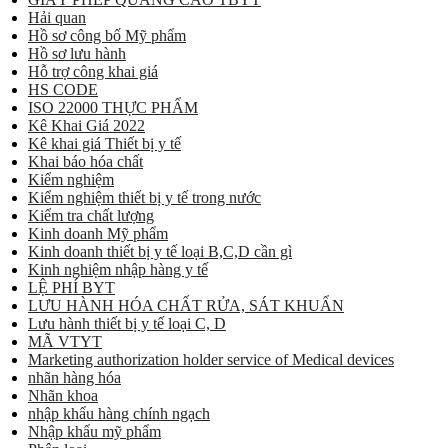
Hải quan
Hồ sơ công bố Mỹ phẩm
Hồ sơ lưu hành
Hỗ trợ công khai giá
HS CODE
ISO 22000 THỰC PHẨM
Kê Khai Giá 2022
Kê khai giá Thiết bị y tế
Khai báo hóa chất
Kiểm nghiệm
Kiểm nghiệm thiết bị y tế trong nước
Kiểm tra chất lượng
Kinh doanh Mỹ phẩm
Kinh doanh thiết bị y tế loại B,C,D cần gì
Kinh nghiệm nhập hàng y tế
LỆ PHÍ BYT
LƯU HÀNH HÓA CHẤT RỬA, SÁT KHUẨN
Lưu hành thiết bị y tế loại C, D
MÃ VTYT
Marketing authorization holder service of Medical devices
nhãn hàng hóa
Nhãn khoa
nhập khẩu hàng chính ngạch
Nhập khẩu mỹ phẩm