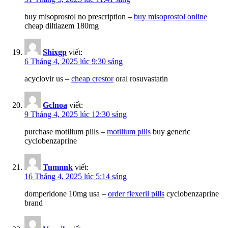
buy misoprostol no prescription –
buy misoprostol online
cheap diltiazem 180mg
Shixgp
viết:
6 Tháng 4, 2025 lúc 9:30 sáng
acyclovir us –
cheap crestor
oral rosuvastatin
Gclnoa
viết:
9 Tháng 4, 2025 lúc 12:30 sáng
purchase motilium pills –
motilium pills
buy generic
cyclobenzaprine
Tumnnk
viết:
16 Tháng 4, 2025 lúc 5:14 sáng
domperidone 10mg usa –
order flexeril pills
cyclobenzaprine
brand