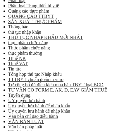
Phân loại
Phân loại Trang thiết bị y tế
Quảng cáo thực phẩm
QUẢNG CÁO TTBYT
SẢN XUẤT THỰC PHẨM
Thông báo
thủ tục nhập khẩu
THỦ TỤC NHẬP KHẨU MỚI NHẤT
thực phẩm chức năng
Thực phẩm chức năng
thực phẩm thường
Thuế NK
Thuế VAT
Tin tức
Tổng hợp thủ tục Nhập khẩu
TTTBYT chuẩn đoán in vitro
Tự công bố đủ điều kiện mua bán TBYT loại BCD
TƯ VẤN CO FORM E, AK, D, EAV GIẢM THUẾ
Tuyển dụng
ỦY quyền lưu hành
Uỷ quyền lưu hành để nhập khẩu
Ủy quyền lưu hành để nhập khẩu
Văn bản chỉ đạo điều hành
VĂN BẢN LUẬT
Văn bản pháp luật