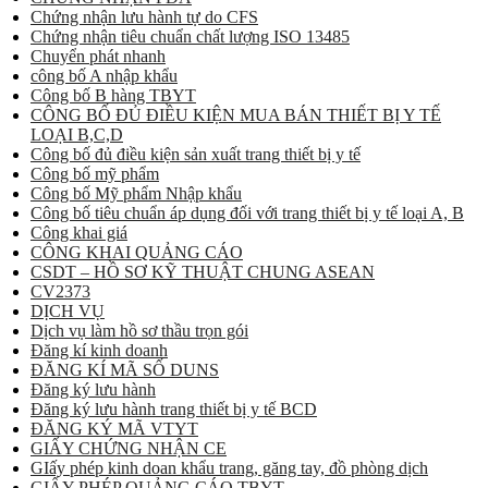
Chứng nhận lưu hành tự do CFS
Chứng nhận tiêu chuẩn chất lượng ISO 13485
Chuyển phát nhanh
công bố A nhập khẩu
Công bố B hàng TBYT
CÔNG BỐ ĐỦ ĐIỀU KIỆN MUA BÁN THIẾT BỊ Y TẾ
LOẠI B,C,D
Công bố đủ điều kiện sản xuất trang thiết bị y tế
Công bố mỹ phẩm
Công bố Mỹ phẩm Nhập khẩu
Công bố tiêu chuẩn áp dụng đối với trang thiết bị y tế loại A, B
Công khai giá
CÔNG KHAI QUẢNG CÁO
CSDT – HỒ SƠ KỸ THUẬT CHUNG ASEAN
CV2373
DỊCH VỤ
Dịch vụ làm hồ sơ thầu trọn gói
Đăng kí kinh doanh
ĐĂNG KÍ MÃ SỐ DUNS
Đăng ký lưu hành
Đăng ký lưu hành trang thiết bị y tế BCD
ĐĂNG KÝ MÃ VTYT
GIẤY CHỨNG NHẬN CE
GIấy phép kinh doan khẩu trang, găng tay, đồ phòng dịch
GIẤY PHÉP QUẢNG CÁO TBYT