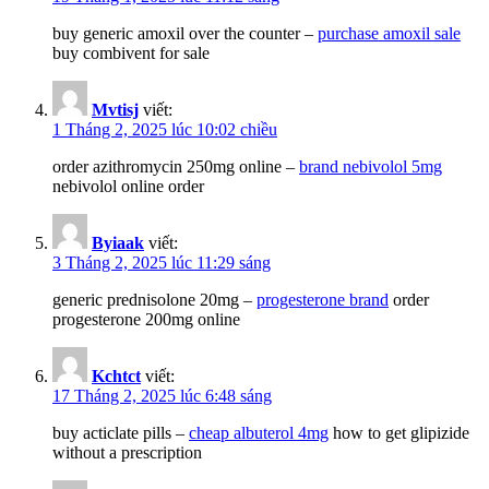
buy generic amoxil over the counter –
purchase amoxil sale
buy combivent for sale
Mvtisj
viết:
1 Tháng 2, 2025 lúc 10:02 chiều
order azithromycin 250mg online –
brand nebivolol 5mg
nebivolol online order
Byiaak
viết:
3 Tháng 2, 2025 lúc 11:29 sáng
generic prednisolone 20mg –
progesterone brand
order
progesterone 200mg online
Kchtct
viết:
17 Tháng 2, 2025 lúc 6:48 sáng
buy acticlate pills –
cheap albuterol 4mg
how to get glipizide
without a prescription