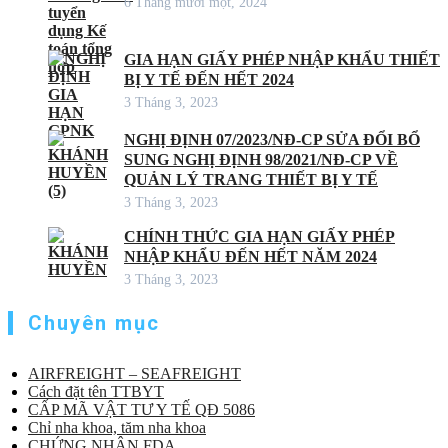
6 Tháng mười một, 2024
GIA HẠN GIẤY PHÉP NHẬP KHẨU THIẾT
BỊ Y TẾ ĐẾN HẾT 2024
3 Tháng 3, 2023
NGHỊ ĐỊNH 07/2023/NĐ-CP SỬA ĐỔI BỔ
SUNG NGHỊ ĐỊNH 98/2021/NĐ-CP VỀ
QUẢN LÝ TRANG THIẾT BỊ Y TẾ
3 Tháng 3, 2023
CHÍNH THỨC GIA HẠN GIẤY PHÉP
NHẬP KHẨU ĐẾN HẾT NĂM 2024
3 Tháng 3, 2023
Chuyên mục
AIRFREIGHT – SEAFREIGHT
Cách đặt tên TTBYT
CẤP MÃ VẬT TƯ Y TẾ QĐ 5086
Chỉ nha khoa, tăm nha khoa
CHỨNG NHẬN FDA