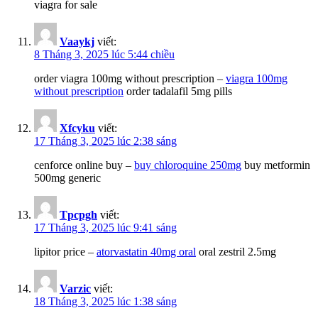
viagra for sale
Vaaykj
viết:
8 Tháng 3, 2025 lúc 5:44 chiều
order viagra 100mg without prescription –
viagra 100mg
without prescription
order tadalafil 5mg pills
Xfcyku
viết:
17 Tháng 3, 2025 lúc 2:38 sáng
cenforce online buy –
buy chloroquine 250mg
buy metformin
500mg generic
Tpcpgh
viết:
17 Tháng 3, 2025 lúc 9:41 sáng
lipitor price –
atorvastatin 40mg oral
oral zestril 2.5mg
Varzic
viết:
18 Tháng 3, 2025 lúc 1:38 sáng