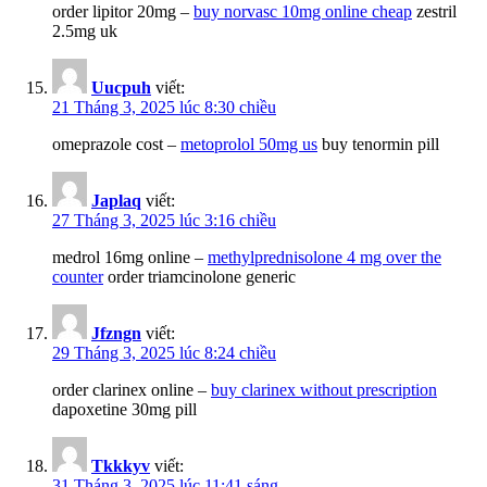
order lipitor 20mg –
buy norvasc 10mg online cheap
zestril
2.5mg uk
Uucpuh
viết:
21 Tháng 3, 2025 lúc 8:30 chiều
omeprazole cost –
metoprolol 50mg us
buy tenormin pill
Japlaq
viết:
27 Tháng 3, 2025 lúc 3:16 chiều
medrol 16mg online –
methylprednisolone 4 mg over the
counter
order triamcinolone generic
Jfzngn
viết:
29 Tháng 3, 2025 lúc 8:24 chiều
order clarinex online –
buy clarinex without prescription
dapoxetine 30mg pill
Tkkkyv
viết:
31 Tháng 3, 2025 lúc 11:41 sáng