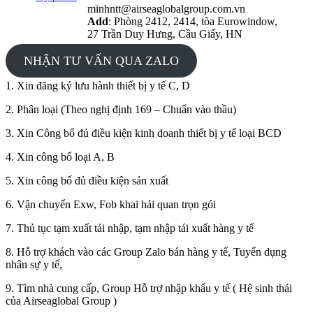
minhntt@airseaglobalgroup.com.vn
Add
: Phòng 2412, 2414, tòa Eurowindow,
27 Trần Duy Hưng, Cầu Giấy, HN
NHẬN TƯ VẤN QUA ZALO
1. Xin đăng ký lưu hành thiết bị y tế C, D
2. Phân loại (Theo nghị định 169 – Chuẩn vào thầu)
3. Xin Công bố đủ điều kiện kinh doanh thiết bị y tế loại BCD
4. Xin công bố loại A, B
5. Xin công bố đủ điều kiện sản xuất
6. Vận chuyển Exw, Fob khai hải quan trọn gói
7. Thủ tục tạm xuất tái nhập, tạm nhập tái xuất hàng y tế
8. Hỗ trợ khách vào các Group Zalo bán hàng y tế, Tuyển dụng
nhân sự y tế,
9. Tìm nhà cung cấp, Group Hỗ trợ nhập khẩu y tế ( Hệ sinh thái
của Airseaglobal Group )