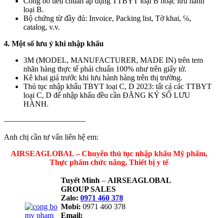
Công bố tiêu chuẩn áp dụng TTBYT loại B hoặc lưu hành
loại B.
Bộ chứng từ đầy đủ: Invoice, Packing list, Tờ khai, ℅,
catalog, v.v.
4. Một số lưu ý khi nhập khẩu
3M (MODEL, MANUFACTURER, MADE IN) trên tem
nhãn hàng thực tế phải chuẩn 100% như trên giấy tờ.
Kê khai giá trước khi lưu hành hàng trên thị trường.
Thủ tục nhập khẩu TBYT loại C, D 2023: tất cả các TTBYT
loại C, D để nhập khẩu đều cần ĐĂNG KÝ SỐ LƯU
HÀNH.
——————————–
Anh chị cần tư vấn liên hệ em:
AIRSEAGLOBAL – Chuyên thủ tục nhập khẩu Mỹ phẩm,
Thực phẩm chức năng, Thiết bị y tế
Tuyết Minh
–
AIRSEAGLOBAL
GROUP SALES
Zalo:
0971 460 378
Mobi:
0971 460 378
Email: