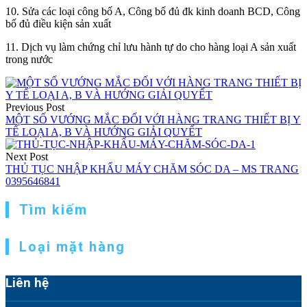
10. Sửa các loại công bố A, Công bố đủ đk kinh doanh BCD, Công
bố đủ điều kiện sản xuất
11. Dịch vụ làm chứng chỉ lưu hành tự do cho hàng loại A sản xuất
trong nước
Điều
hướng
Previous Post
MỘT SỐ VƯỚNG MẮC ĐỐI VỚI HÀNG TRANG THIẾT BỊ Y
bài
TẾ LOẠI A, B VÀ HƯỚNG GIẢI QUYẾT
viết
Next Post
THỦ TỤC NHẬP KHẨU MÁY CHĂM SÓC DA – MS TRANG
0395646841
Tìm kiếm
Loại mặt hàng
Liên hệ