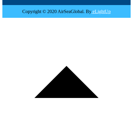
Copyright © 2020 AirSeaGlobal. By
eLightUp