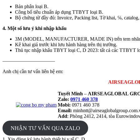
Bản phân loại B.
Công bố tiêu chuẩn áp dụng TTBYT loại B.
Bộ chứng từ đầy đủ: Invoice, Packing list, Tờ khai, ℅, catalog, 
4. Một số lưu ý khi nhập khẩu
3M (MODEL, MANUFACTURER, MADE IN) trên tem nhãn hàng 
Kê khai giá trước khi lưu hành hàng trên thị trường.
Thủ tục nhập khẩu TBYT loại C, D 2023: tất cả các TTBY
——————————–
Anh chị cần tư vấn liên hệ em:
AIRSEAGLOBAL
Tuyết Minh
–
AIRSEAGLOBAL GRO
Zalo:
0971 460 378
Mobi:
0971 460 378
Email:
minhntt@airseaglobalgroup.com
Add
: Phòng 2412, 2414, tòa Eurowind
NHẬN TƯ VẤN QUA ZALO
1. Xin đăng ký lưu hành thiết bị y tế C, D