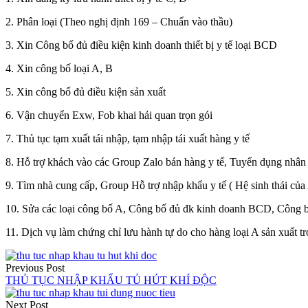
2. Phân loại (Theo nghị định 169 – Chuẩn vào thầu)
3. Xin Công bố đủ điều kiện kinh doanh thiết bị y tế loại BCD
4. Xin công bố loại A, B
5. Xin công bố đủ điều kiện sản xuất
6. Vận chuyển Exw, Fob khai hải quan trọn gói
7. Thủ tục tạm xuất tái nhập, tạm nhập tái xuất hàng y tế
8. Hỗ trợ khách vào các Group Zalo bán hàng y tế, Tuyển dụng nhân 
9. Tìm nhà cung cấp, Group Hỗ trợ nhập khẩu y tế ( Hệ sinh thái của
10. Sửa các loại công bố A, Công bố đủ đk kinh doanh BCD, Công bố
11. Dịch vụ làm chứng chỉ lưu hành tự do cho hàng loại A sản xuất t
Điều
Previous Post
hướng
THỦ TỤC NHẬP KHẨU TỦ HÚT KHÍ ĐỘC
bài
Next Post