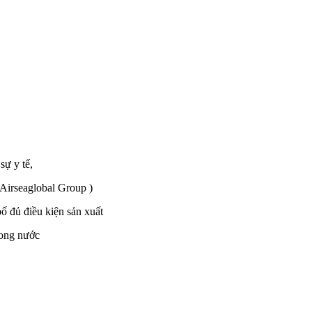
sự y tế,
 Airseaglobal Group )
 đủ điều kiện sản xuất
rong nước