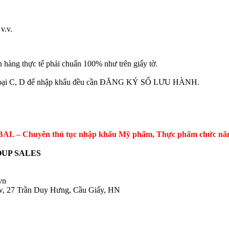
v.v.
thực tế phải chuẩn 100% như trên giấy tờ.
T loại C, D để nhập khẩu đều cần ĐĂNG KÝ SỐ LƯU HÀNH.
 – Chuyên thủ tục nhập khẩu Mỹ phẩm, Thực phẩm chức năng, 
UP SALES
.vn
ow, 27 Trần Duy Hưng, Cầu Giấy, HN