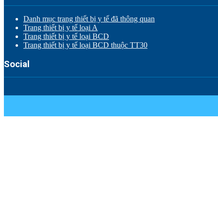
Danh mục trang thiết bị y tế đã thông quan
Trang thiết bị y tế loại A
Trang thiết bị y tế loại BCD
Trang thiết bị y tế loại BCD thuộc TT30
Social