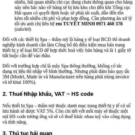
nhiên, hải quan nhiều chi cục đang chưa thông quan cho hàng
này nên bác nào về hàng sẽ bị lưu kho cho đến khi Tổng cục
Hải quan có quyết định hoặc sẽ phải tái xuất, dẫn đến tốn
kém rất nhiều chi phí và phạt hợp đồng. Cần phương án xử lý
tối ưu anh chị liên hệ
em TUYẾT MINH 0971 460 378
(zalo/tel)
Đối với các thiết bị Spa – thẩm mỹ là hàng y tế loại BCD thì doanh
nghiệp kinh doanh cần làm Công bố đủ điều kiện mua bán trang
thiết bị y tế loại BCD để hợp thức hoá việc bán hàng và là 1 giấy tờ
bắt buộc cần để vào thầu.
Đối với trường hợp chỉ là máy Spa thông thường, không có tác
dụng trị liệu thì nhập về bình thường. Nhưng phải đảm bảo quy tắc
3M (Model, Made in và Manufacturer trên hàng phải trùng invoice
và tờ khai 100%).
2.
Thuế Nhập khẩu, VAT – HS code
Nếu thiết bị Spa – thẩm mỹ
thuộc danh mục trang thiết bị y tế có số
lưu hành sẽ được VAT 5%. Còn chi tiết với mỗi máy sẽ thuộc một
mã HS code tương ứng và sẽ có thuế khác nhau tuỳ vào công dụng
và tính năng.
3. Thủ tục hải quan