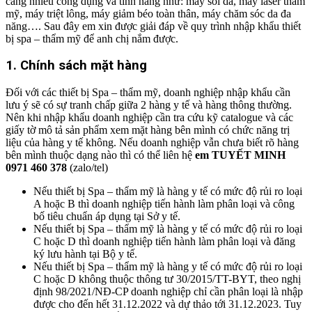
càng nhiều công dụng và tính năng như: máy soi da, máy laser thẩm
mỹ, máy triệt lông, máy giảm béo toàn thân, máy chăm sóc da đa
năng…. Sau đây em xin được giải đáp về quy trình nhập khẩu thiết
bị spa – thẩm mỹ để anh chị nắm được.
1. Chính sách mặt hàng
Đối với các thiết bị Spa – thẩm mỹ, doanh nghiệp nhập khẩu cần
lưu ý sẽ có sự tranh chấp giữa 2 hàng y tế và hàng thông thường.
Nên khi nhập khẩu doanh nghiệp cần tra cứu kỹ catalogue và các
giấy tờ mô tả sản phẩm xem mặt hàng bên mình có chức năng trị
liệu của hàng y tế không. Nếu doanh nghiệp vẫn chưa biết rõ hàng
bên mình thuộc dạng nào thì có thể liên hệ
em TUYẾT MINH
0971 460 378
(zalo/tel)
Nếu thiết bị Spa – thẩm mỹ là hàng y tế có mức độ rủi ro loại
A hoặc B thì doanh nghiệp tiến hành làm phân loại và công
bố tiêu chuẩn áp dụng tại Sở y tế.
Nếu thiết bị Spa – thẩm mỹ là hàng y tế có mức độ rủi ro loại
C hoặc D thì doanh nghiệp tiến hành làm phân loại và đăng
ký lưu hành tại Bộ y tế.
Nếu thiết bị Spa – thẩm mỹ là hàng y tế có mức độ rủi ro loại
C hoặc D
không thuộc thông tư 30/2015/TT-BYT, theo nghị
định 98/2021/NĐ-CP doanh nghiệp chỉ cần phân loại là nhập
được cho đến hết 31.12.2022 và dự thảo tới 31.12.2023. Tuy