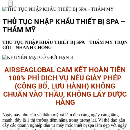
Menu
THỦ TỤC NHẬP KHẨU THIẾT BỊ SPA –
THẨM MỸ
THỦ TỤC NHẬP KHẨU THIẾT BỊ SPA – THẨM MỸ TRỌN
GÓI – NHANH CHÓNG
AIRSEAGLOBAL CAM KẾT HOÀN TIỀN
100% PHÍ DỊCH VỤ NẾU GIẤY PHÉP
(CÔNG BỐ, LƯU HÀNH) KHÔNG
CHUẨN VÀO THẦU, KHÔNG LẤY ĐƯỢC
HÀNG
Ngày nay nhu cầu về thẩm mỹ và làm đẹp càng ngày càng tăng
mạnh, đây là 1 thị trường tiềm năng trong tương lai. Vì thế dạo gần
đây các doanh nghiệp đầu tư máy móc thiết bị spa làm đẹp với ngày