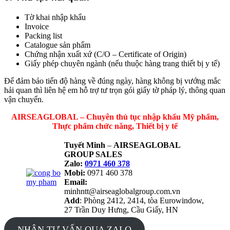
Tờ khai nhập khẩu
Invoice
Packing list
Catalogue sản phẩm
Chứng nhận xuất xứ (C/O – Certificate of Origin)
Giấy phép chuyên ngành (nếu thuộc hàng trang thiết bị y tế)
Để đảm bảo tiến độ hàng về đúng ngày, hàng không bị vướng mắc
hải quan thì liên hệ em hỗ trợ tư trọn gói giấy tờ pháp lý, thông quan
vận chuyển.
AIRSEAGLOBAL – Chuyên thủ tục nhập khẩu Mỹ phẩm,
Thực phẩm chức năng, Thiết bị y tế
Tuyết Minh
–
AIRSEAGLOBAL
GROUP SALES
Zalo:
0971 460 378
Mobi:
0971 460 378
Email:
minhntt@airseaglobalgroup.com.vn
Add
: Phòng 2412, 2414, tòa Eurowindow,
27 Trần Duy Hưng, Cầu Giấy, HN
NHẬN TƯ VẤN QUA ZALO