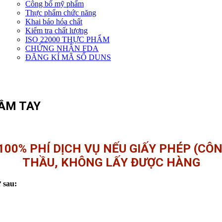
Công bố mỹ phẩm
Dịch
Thực phẩm chức năng
vụ
Khai báo hóa chất
khác
Kiểm tra chất lượng
ISO 22000 THỰC PHẨM
CHỨNG NHẬN FDA
ĐĂNG KÍ MÃ SỐ DUNS
ẦM TAY
100% PHÍ DỊCH VỤ NẾU GIẤY PHÉP (CÔ
THẦU, KHÔNG LẤY ĐƯỢC HÀNG
 sau: