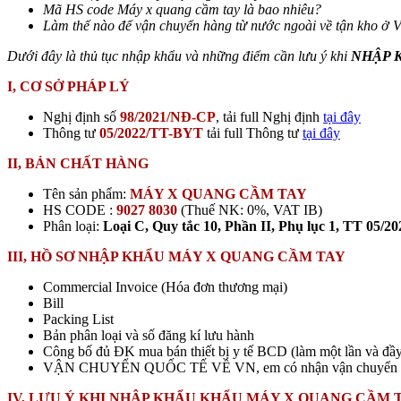
Mã HS code
Máy x quang cầm tay
là bao nhiêu?
Làm thế nào để vận chuyển hàng từ nước ngoài về tận kho ở 
Dưới đây là thủ tục nhập khẩu và những điểm cần lưu ý khi
NHẬP 
I, CƠ SỞ PHÁP LÝ
Nghị định số
98/2021/NĐ-CP
, tải full Nghị định
tại đây
Thông tư
05/2022/TT-BYT
tải full Thông tư
tại đây
II, BẢN CHẤT HÀNG
Tên sản phẩm:
MÁY X QUANG CẦM TAY
HS CODE :
9027 8030
(Thuế NK: 0%, VAT IB)
Phân loại:
Loại C, Quy tắc 10, Phần II, Phụ lục 1, TT 05/
III, HỒ SƠ NHẬP KHẨU MÁY X QUANG CẦM TAY
Commercial Invoice (Hóa đơn thương mại)
Bill
Packing List
Bản phân loại và số đăng kí lưu hành
Công bố đủ ĐK mua bán thiết bị y tế BCD (làm một lần và đầy
VẬN CHUYỂN QUỐC TẾ VỀ VN, em có nhận vận chuyển EXW/FO
IV, LƯU Ý KHI NHẬP KHẨU KHẨU MÁY X QUANG CẦM 