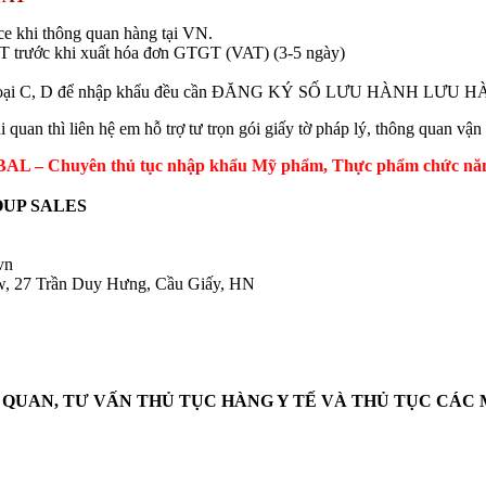
ice khi thông quan hàng tại VN.
T trước khi xuất hóa đơn GTGT (VAT) (3-5 ngày)
BYT loại C, D để nhập khẩu đều cần ĐĂNG KÝ SỐ LƯU HÀNH LƯU 
uan thì liên hệ em hỗ trợ tư trọn gói giấy tờ pháp lý, thông quan vận
 – Chuyên thủ tục nhập khẩu Mỹ phẩm, Thực phẩm chức năng, 
UP SALES
.vn
ow, 27 Trần Duy Hưng, Cầu Giấy, HN
 QUAN, TƯ VẤN THỦ TỤC HÀNG Y TẾ VÀ THỦ TỤC CÁC