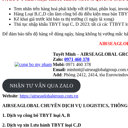
Tem nhãn trên hàng hoá phải khớp với tờ khai, phân loại, invo
Hàng Loại B,C,D cần làm công bố đủ điều kiện mua bán TBY
Kê khai giá trước khi bán ra thị trường (1 ngày là xong)
Thủ tục nhập khẩu TBYT loại C, D 2023: tất cả các TT
Để đảm bảo tiến độ hàng về đúng ngày, hàng không bị vướng mắc hải q
AIRSEAGLOBAL
Tuyết Minh
–
AIRSEAGLOBAL GRO
Zalo:
0971 460 378
Mobi:
0971 460 378
Email:
minhntt@airseaglobalgroup.com
Add
: Phòng 2412, 2414, tòa Eurowind
NHẬN TƯ VẤN QUA ZALO
Website
:
https://airseaglobalgroup.com.vn
AIRSEAGLOBAL CHUYÊN DỊCH VỤ LOGISTICS, THÔNG
1. Dịch vụ công bố TBYT loại A, B
2. Dịch vụ xin Lưu hành TBYT loại C,D