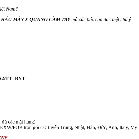
Việt Nam?
KHẨU MÁY X QUANG CẦM TAY
mà các bác cần đặc biệt chú ý
2022/TT -BYT
 đủ các mặt hàng)
B trọn gói các tuyến Trung, Nhật, Hàn, Đức, Anh, Italy, Mỹ….
TAY