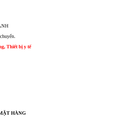
HÀNH
 chuyển.
Thiết bị y tế
 MẶT HÀNG