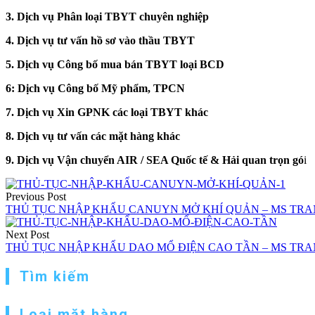
3. Dịch vụ Phân loại TBYT chuyên nghiệp
4. Dịch vụ tư vấn hồ sơ vào thầu TBYT
5. Dịch vụ Công bố mua bán TBYT loại BCD
6: Dịch vụ Công bố Mỹ phẩm, TPCN
7. Dịch vụ Xin GPNK các loại TBYT khác
8. Dịch vụ tư vấn các mặt hàng khác
9. Dịch vụ Vận chuyển AIR / SEA Quốc tế & Hải quan trọn gó
i
Điều
Previous Post
hướng
THỦ TỤC NHẬP KHẨU CANUYN MỞ KHÍ QUẢN – MS TRANG
bài
Next Post
viết
THỦ TỤC NHẬP KHẨU DAO MỔ ĐIỆN CAO TẦN – MS TRANG
Tìm kiếm
Loại mặt hàng