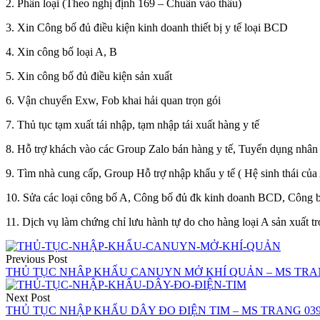
2. Phân loại (Theo nghị định 169 – Chuẩn vào thầu)
3. Xin Công bố đủ điều kiện kinh doanh thiết bị y tế loại BCD
4. Xin công bố loại A, B
5. Xin công bố đủ điều kiện sản xuất
6. Vận chuyển Exw, Fob khai hải quan trọn gói
7. Thủ tục tạm xuất tái nhập, tạm nhập tái xuất hàng y tế
8. Hỗ trợ khách vào các Group Zalo bán hàng y tế, Tuyển dụng nhân 
9. Tìm nhà cung cấp, Group Hỗ trợ nhập khẩu y tế ( Hệ sinh thái của
10. Sửa các loại công bố A, Công bố đủ đk kinh doanh BCD, Công bố
11. Dịch vụ làm chứng chỉ lưu hành tự do cho hàng loại A sản xuất t
Điều
Previous Post
hướng
THỦ TỤC NHÂP KHẨU CANUYN MỞ KHÍ QUẢN – MS TRANG
bài
Next Post
viết
THỦ TỤC NHẬP KHẨU DÂY ĐO ĐIỆN TIM – MS TRANG 0395