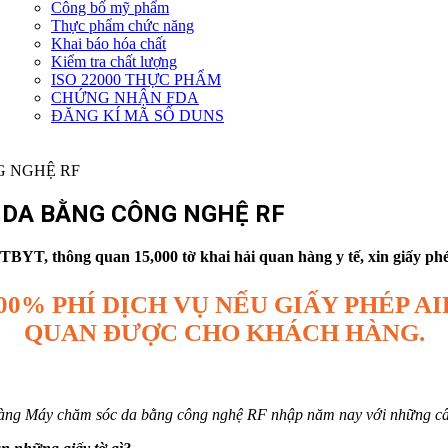
Công bố mỹ phẩm
Dịch
Thực phẩm chức năng
vụ
Khai báo hóa chất
khác
Kiểm tra chất lượng
ISO 22000 THỰC PHẨM
CHỨNG NHẬN FDA
ĐĂNG KÍ MÃ SỐ DUNS
 DA BẰNG CÔNG NGHỆ RF
YT, thông quan 15,000 tờ khai hải quan hàng y tế, xin giấy phép 
00% PHÍ DỊCH VỤ NẾU GIẤY PHÉP 
QUAN ĐƯỢC CHO KHÁCH HÀNG.
t hàng Máy chăm sóc da bằng công nghệ RF nhập năm nay với những câ