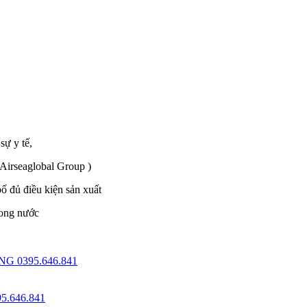
sự y tế,
 Airseaglobal Group )
 đủ điều kiện sản xuất
rong nước
 0395.646.841
.646.841