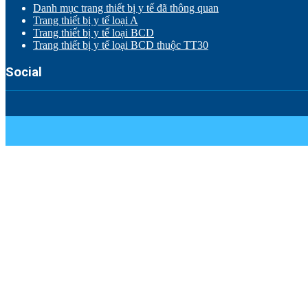
Danh mục trang thiết bị y tế đã thông quan
Trang thiết bị y tế loại A
Trang thiết bị y tế loại BCD
Trang thiết bị y tế loại BCD thuộc TT30
Social