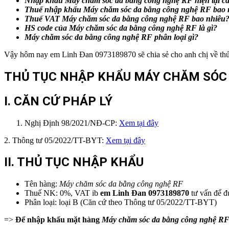
Nhập khẩu
Máy chăm sóc da bằng công nghệ RF
hiện tại c
Thuế nhập khẩu
Máy chăm sóc da bằng công nghệ RF
bao 
Thuế VAT
Máy chăm sóc da bằng công nghệ RF
bao nhiêu
HS code của
Máy chăm sóc da bằng công nghệ RF
là gì?
Máy chăm sóc da bằng công nghệ RF
phân loại gì?
Vậy hôm nay em Linh Đan 0973189870 sẽ chia sẻ cho anh chị về thủ 
THỦ TỤC NHẬP KHẨU MÁY CHĂM SÓC D
I. CĂN CỨ PHÁP LÝ
Nghị Định 98/2021/NĐ-CP:
Xem tại đây
2. Thông tư 05/2022/TT-BYT:
Xem tại đây
II. THỦ TỤC NHẬP KHẨU
Tên hàng:
Máy chăm sóc da bằng công nghệ RF
Thuế NK: 0%, VAT ib
em
Linh Đan 0973189870
tư vấn để đ
Phân loại: loại B (Căn cứ theo Thông tư 05/2022/TT-BYT)
=>
Để nhập khẩu mặt hàng
Máy chăm sóc da bằng công nghệ R