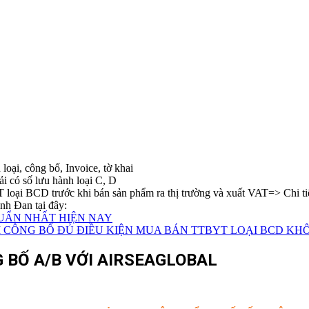
oại, công bố, Invoice, tờ khai
 có số lưu hành loại C, D
oại BCD trước khi bán sản phẩm ra thị trường và xuất VAT=> Chi tiế
nh Đan tại đây:
HUẨN NHẤT HIỆN NAY
M CÔNG BỐ ĐỦ ĐIỀU KIỆN MUA BÁN TTBYT LOẠI BCD KH
 BỐ A/B VỚI AIRSEAGLOBAL