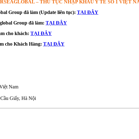
IRSEAGLOBAL – THỦ TỤC NHẬP KHẨU Y TẾ SỐ 1 VIỆT N
al Group đã làm (Update liên tục):
TẠI ĐÂY
lobal Group đã làm:
TẠI ĐÂY
làm cho khách:
TẠI ĐÂY
làm cho Khách Hàng:
TẠI ĐÂY
1 Việt Nam
Cầu Giấy, Hà Nội