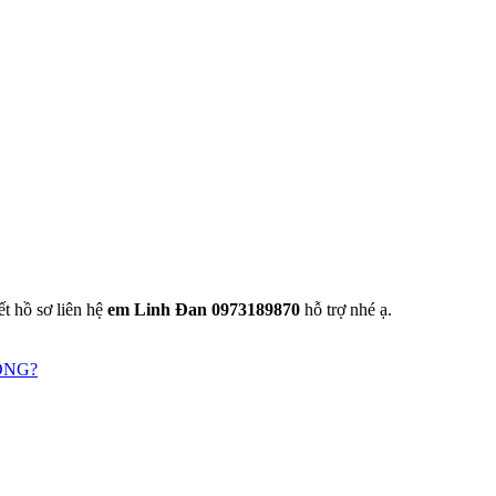
t hồ sơ liên hệ
em Linh Đan 0973189870
hỗ trợ nhé ạ.
ÔNG?