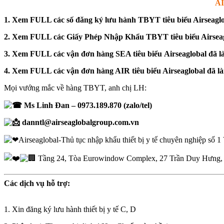
A
1. Xem FULL các số đăng ký lưu hành TBYT tiêu biểu Airseaglob
2. Xem FULL các Giấy Phép Nhập Khẩu TBYT tiêu biểu Airseag
3. Xem FULL các vận đơn hàng SEA tiêu biểu
Airseaglobal đã 
4. Xem FULL các vận đơn hàng AIR tiêu biểu Airseaglobal đã 
Mọi vướng mắc về hàng TBYT, anh chị LH:
Ms Linh Đan – 0973.189.870 (zalo/tel)
danntl@airseaglobalgroup.com.vn
Airseaglobal-Thủ tục nhập khẩu thiết bị y tế chuyên nghiệp số 
Tầng 24, Tòa Eurowindow Complex, 27 Trần Duy Hưng, 
Các dịch vụ hỗ trợ:
1. Xin đăng ký lưu hành thiết bị y tế C, D