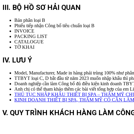
III. BỘ HỒ SƠ HẢI QUAN
Bản phân loại B
Phiếu tiếp nhận Công bố tiêu chuẩn loại B
INVOICE
PACKING LIST
CATALOGUE
TỜ KHAI
IV. LƯU Ý
Model, Manufacturer, Made in hàng phải trùng 100% như phân l
TTBYT loại C, D bắt đầu từ năm 2023 muốn nhập khẩu thì phải
Doanh nghiệp cần làm Công bố đủ điều kiện kinh doanh TBYT l
Anh chị có thể tham khảo thêm các bài viết tổng hợp của em Li
THỦ TỤC NHẬP KHẨU THIẾT BỊ SPA – THẨM MỸ C
KINH DOANH THIẾT BỊ SPA, THẨM MỸ CÓ CẦN LÀ
V. QUY TRÌNH KHÁCH HÀNG LÀM CÔNG