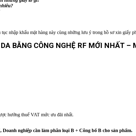
ần những giấy tờ gì?
nhiêu?
?
tục nhập khẩu mặt hàng này cùng những lưu ý trong hồ sơ xin giấy p
A BẰNG CÔNG NGHỆ RF MỚI NHẤT – M
ược hưởng thuế VAT mức ưu đãi nhất.
F
, Doanh nghiệp cần làm phân loại B + Công bố B cho sản phẩm.