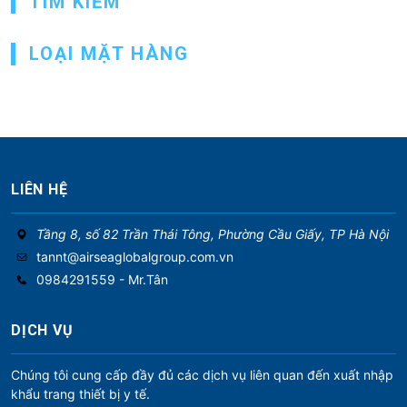
TÌM KIẾM
n
g
LOẠI MẶT HÀNG
b
à
i
v
i
LIÊN HỆ
ế
t
Tầng 8, số 82 Trần Thái Tông, Phường Cầu Giấy, TP Hà Nội
tannt@airseaglobalgroup.com.vn
0984291559 - Mr.Tân
DỊCH VỤ
Chúng tôi cung cấp đầy đủ các dịch vụ liên quan đến xuất nhập
khẩu trang thiết bị y tế.