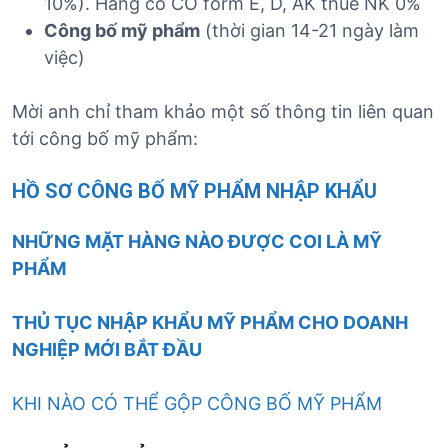
10%). Hàng có CO form E, D, AK thuế NK 0%
Công bố mỹ phẩm
(thời gian 14-21 ngày làm
việc)
Mời anh chỉ tham khảo một số thông tin liên quan
tới công bố mỹ phẩm:
HỒ SƠ CÔNG BỐ MỸ PHẨM NHẬP KHẨU
NHỮNG MẶT HÀNG NÀO ĐƯỢC COI LÀ MỸ
PHẨM
THỦ TỤC NHẬP KHẨU MỸ PHẨM CHO DOANH
NGHIỆP MỚI BẮT ĐẦU
KHI NÀO CÓ THỂ GỘP CÔNG BỐ MỸ PHẨM