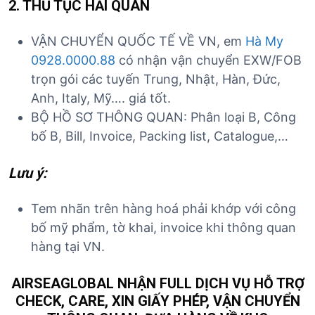
2. THỦ TỤC HẢI QUAN
VẬN CHUYỂN QUỐC TẾ VỀ VN, em
Hà My
0928.0000.88
có nhận vận chuyển EXW/FOB
trọn gói các tuyến Trung, Nhật, Hàn, Đức,
Anh, Italy, Mỹ…. giá tốt.
BỘ HỒ SƠ THÔNG QUAN: Phân loại B, Công
bố B, Bill, Invoice, Packing list, Catalogue,…
Lưu ý:
Tem nhãn trên hàng hoá phải khớp với công
bố mỹ phẩm, tờ khai, invoice khi thông quan
hàng tại VN.
AIRSEAGLOBAL NHẬN FULL DỊCH VỤ HỖ TRỢ
CHECK, CARE, XIN GIẤY PHÉP, VẬN CHUYỂN