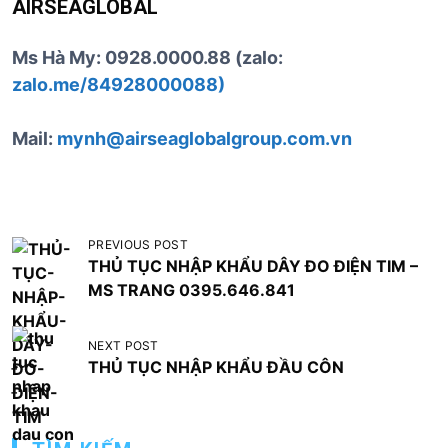
AIRSEAGLOBAL
Ms Hà My: 0928.0000.88 (zalo:
zalo.me/84928000088)
Mail:
mynh@airseaglobalgroup.com.vn
Đ
PREVIOUS POST
THỦ TỤC NHẬP KHẨU DÂY ĐO ĐIỆN TIM –
i
MS TRANG 0395.646.841
ề
u
NEXT POST
h
THỦ TỤC NHẬP KHẨU ĐẦU CÔN
ư
ớ