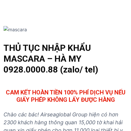
S
k
i
p
t
o
c
THỦ TỤC NHẬP KHẨU
o
MASCARA – HÀ MY
n
t
0928.0000.88 (zalo/ tel)
e
n
t
CAM KẾT HOÀN TIỀN 100% PHÍ DỊCH VỤ NẾU
GIẤY PHÉP KHÔNG LẤY ĐƯỢC HÀNG
Chào các bác! Airseaglobal Group hiện có hơn
2300 khách hàng thông quan 15,000 tờ khai hải
quan xin giấy phép cho hơn 11.000 loại
thiết bị y