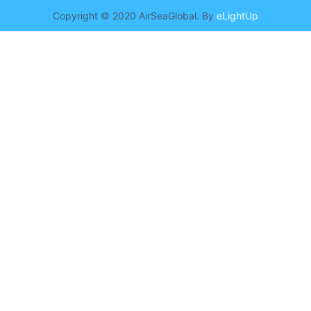
Copyright © 2020 AirSeaGlobal. By
eLightUp