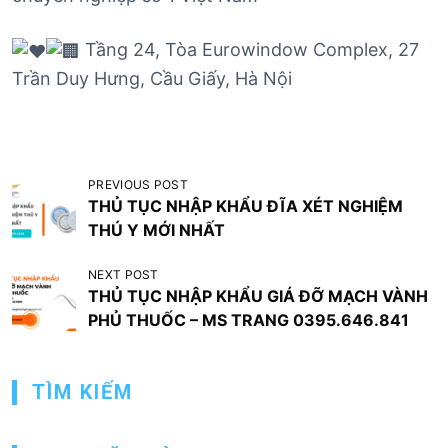
Tầng 24, Tòa Eurowindow Complex, 27
Trần Duy Hưng, Cầu Giấy, Hà Nội
Đ
PREVIOUS POST
THỦ TỤC NHẬP KHẨU ĐĨA XÉT NGHIỆM
i
THÚ Y MỚI NHẤT
ề
u
NEXT POST
THỦ TỤC NHẬP KHẨU GIÁ ĐỠ MẠCH VÀNH
h
PHỦ THUỐC – MS TRANG 0395.646.841
ư
ớ
TÌM KIẾM
n
g