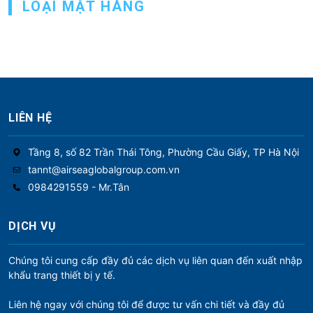
LOẠI MẶT HÀNG
b
à
i
v
i
ế
LIÊN HỆ
t
Tầng 8, số 82 Trần Thái Tông, Phường Cầu Giấy, TP Hà Nội
tannt@airseaglobalgroup.com.vn
0984291559 - Mr.Tân
DỊCH VỤ
Chúng tôi cung cấp đầy đủ các dịch vụ liên quan đến xuất nhập
khẩu trang thiết bị y tế.
Liên hệ ngay với chúng tôi để được tư vấn chi tiết và đầy đủ