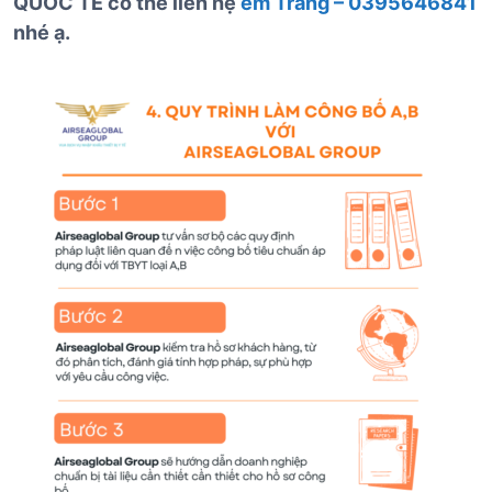
QUỐC TẾ có thể liên hệ
em Trang – 0395646841
nhé ạ.