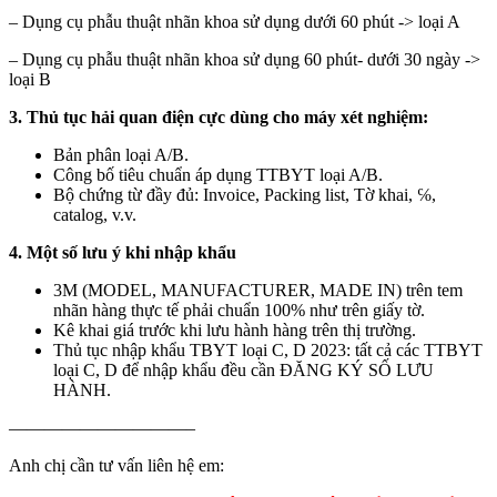
– Dụng cụ phẫu thuật nhãn khoa sử dụng dưới 60 phút -> loại A
– Dụng cụ phẫu thuật nhãn khoa sử dụng 60 phút- dưới 30 ngày ->
loại B
3. Thủ tục hải quan điện cực dùng cho máy xét nghiệm:
Bản phân loại A/B.
Công bố tiêu chuẩn áp dụng TTBYT loại A/B.
Bộ chứng từ đầy đủ: Invoice, Packing list, Tờ khai, ℅,
catalog, v.v.
4. Một số lưu ý khi nhập khẩu
3M (MODEL, MANUFACTURER, MADE IN) trên tem
nhãn hàng thực tế phải chuẩn 100% như trên giấy tờ.
Kê khai giá trước khi lưu hành hàng trên thị trường.
Thủ tục nhập khẩu TBYT loại C, D 2023: tất cả các TTBYT
loại C, D để nhập khẩu đều cần ĐĂNG KÝ SỐ LƯU
HÀNH.
——————————–
Anh chị cần tư vấn liên hệ em: