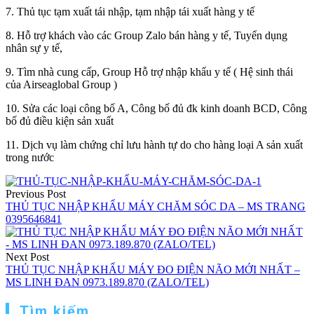
7. Thủ tục tạm xuất tái nhập, tạm nhập tái xuất hàng y tế
8. Hỗ trợ khách vào các Group Zalo bán hàng y tế, Tuyển dụng
nhân sự y tế,
9. Tìm nhà cung cấp, Group Hỗ trợ nhập khẩu y tế ( Hệ sinh thái
của Airseaglobal Group )
10. Sửa các loại công bố A, Công bố đủ đk kinh doanh BCD, Công
bố đủ điều kiện sản xuất
11. Dịch vụ làm chứng chỉ lưu hành tự do cho hàng loại A sản xuất
trong nước
Điều
Previous Post
hướng
THỦ TỤC NHẬP KHẨU MÁY CHĂM SÓC DA – MS TRANG
0395646841
bài
viết
Next Post
THỦ TỤC NHẬP KHẨU MÁY ĐO ĐIỆN NÃO MỚI NHẤT –
MS LINH ĐAN 0973.189.870 (ZALO/TEL)
Tìm kiếm