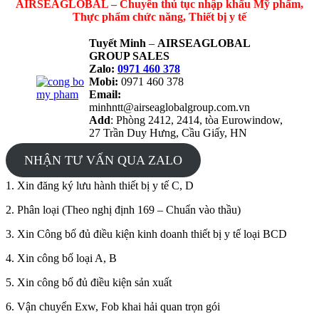
AIRSEAGLOBAL – Chuyên thủ tục nhập khẩu Mỹ phẩm,
Thực phẩm chức năng, Thiết bị y tế
Tuyết Minh
–
AIRSEAGLOBAL
GROUP SALES
Zalo:
0971 460 378
Mobi:
0971 460 378
Email:
minhntt@airseaglobalgroup.com.vn
Add
: Phòng 2412, 2414, tòa Eurowindow,
27 Trần Duy Hưng, Cầu Giấy, HN
NHẬN TƯ VẤN QUA ZALO
1. Xin đăng ký lưu hành thiết bị y tế C, D
2. Phân loại (Theo nghị định 169 – Chuẩn vào thầu)
3. Xin Công bố đủ điều kiện kinh doanh thiết bị y tế loại BCD
4. Xin công bố loại A, B
5. Xin công bố đủ điều kiện sản xuất
6. Vận chuyển Exw, Fob khai hải quan trọn gói