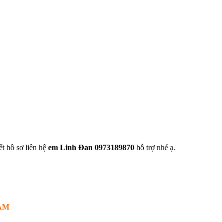
t hồ sơ liên hệ
em Linh Đan 0973189870
hỗ trợ nhé ạ.
AM