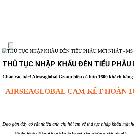
Menu
THỦ TỤC NHẬP KHẨU ĐÈN TIỂU PHẪU M
Chào các bác! Airseaglobal Group hiện có hơn 1600 khách hàng TB
AIRSEAGLOBAL CAM KẾT HOÀN 1
Dạo gần đây có rất nhiều anh chị hỏi em về thủ tục nhập khẩu mặt 