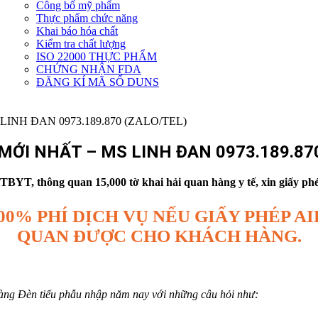
Công bố mỹ phẩm
Dịch
Thực phẩm chức năng
vụ
Khai báo hóa chất
khác
Kiểm tra chất lượng
ISO 22000 THỰC PHẨM
CHỨNG NHẬN FDA
ĐĂNG KÍ MÃ SỐ DUNS
ỚI NHẤT – MS LINH ĐAN 0973.189.870
YT, thông quan 15,000 tờ khai hải quan hàng y tế, xin giấy phép 
00% PHÍ DỊCH VỤ NẾU GIẤY PHÉP 
QUAN ĐƯỢC CHO KHÁCH HÀNG.
hàng Đèn tiểu phẫu nhập năm nay với những câu hỏi như: