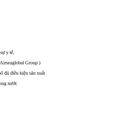
sự y tế,
 Airseaglobal Group )
 đủ điều kiện sản xuất
rong nước