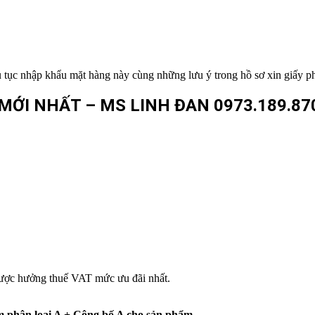
tục nhập khẩu mặt hàng này cùng những lưu ý trong hồ sơ xin giấy p
MỚI NHẤT – MS LINH ĐAN 0973.189.87
ược hưởng thuế VAT mức ưu đãi nhất.
m phân loại A + Công bố A cho sản phẩm.