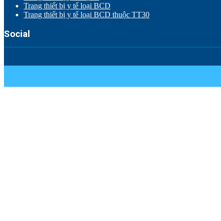
Trang thiết bị y tế loại BCD
Trang thiết bị y tế loại BCD thuộc TT30
Social