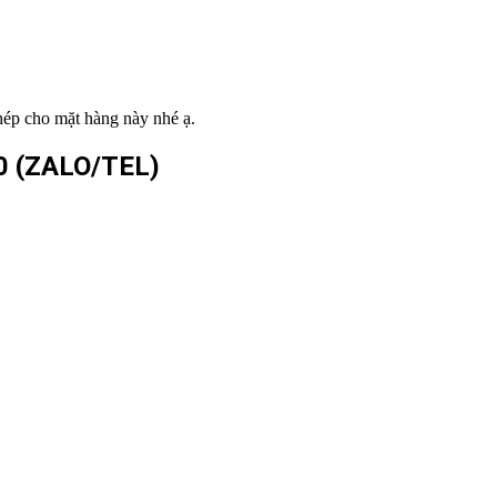
hép cho mặt hàng này nhé ạ.
0
(ZALO/TEL)