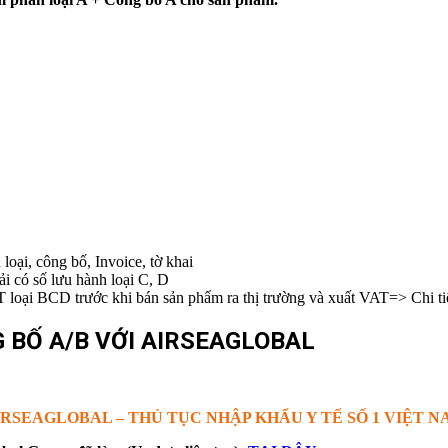
oại, công bố, Invoice, tờ khai
 có số lưu hành loại C, D
oại BCD trước khi bán sản phẩm ra thị trường và xuất VAT=> Chi tiế
 BỐ A/B VỚI AIRSEAGLOBAL
IRSEAGLOBAL – THỦ TỤC NHẬP KHẨU Y TẾ SỐ 1 VIỆT N