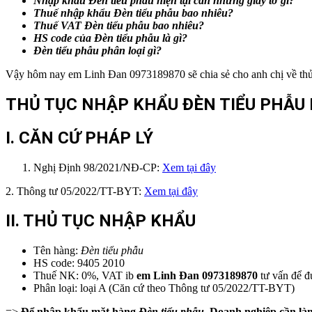
Nhập khẩu
Đèn tiểu phẫu
hiện tại cần những giấy tờ gì?
Thuế nhập khẩu
Đèn tiểu phẫu
bao nhiêu?
Thuế VAT
Đèn tiểu phẫu
bao nhiêu?
HS code của
Đèn tiểu phẫu
là gì?
Đèn tiểu phẫu
phân loại gì?
Vậy hôm nay em Linh Đan 0973189870 sẽ chia sẻ cho anh chị về thủ 
THỦ TỤC NHẬP KHẨU ĐÈN TIỂU PHẪU 
I. CĂN CỨ PHÁP LÝ
Nghị Định 98/2021/NĐ-CP:
Xem tại đây
2. Thông tư 05/2022/TT-BYT:
Xem tại đây
II. THỦ TỤC NHẬP KHẨU
Tên hàng:
Đèn tiểu phẫu
HS code: 9405 2010
Thuế NK: 0%, VAT ib
em
Linh Đan 0973189870
tư vấn để đ
Phân loại: loại A (Căn cứ theo Thông tư 05/2022/TT-BYT)
=>
Để nhập khẩu mặt hàng
Đèn tiểu phẫu
, Doanh nghiệp cần là