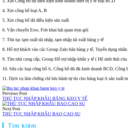
3. Xin Công bố đủ điều kiện kinh doanh thiết bị y tế loại BCD
4. Xin công bố loại A, B
5. Xin công bố đủ điều kiện sản xuất
6. Vận chuyển Exw, Fob khai hải quan trọn gói
7. Thủ tục tạm xuất tái nhập, tạm nhập tái xuất hàng y tế
8. Hỗ trợ khách vào các Group Zalo bán hàng y tế, Tuyển dụng nhân 
9. Tìm nhà cung cấp, Group Hỗ trợ nhập khẩu y tế ( Hệ sinh thái của
10. Sửa các loại công bố A, Công bố đủ đk kinh doanh BCD, Công bố
11. Dịch vụ làm chứng chỉ lưu hành tự do cho hàng loại A sản xuất t
Điều
Previous Post
hướng
THỦ TỤC NHẬP KHẨU BĂNG KEO Y TẾ
bài
Next Post
viết
THỦ TỤC NHẬP KHẨU BAO CAO SU
Tìm kiếm