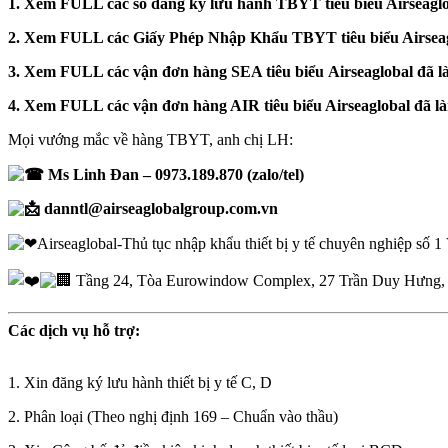
1. Xem FULL các số đăng ký lưu hành TBYT tiêu biểu Airseaglob
2. Xem FULL các Giấy Phép Nhập Khẩu TBYT tiêu biểu Airseag
3. Xem FULL các vận đơn hàng SEA tiêu biểu
Airseaglobal đã 
4. Xem FULL các vận đơn hàng AIR tiêu biểu Airseaglobal đã 
Mọi vướng mắc về hàng TBYT, anh chị LH:
Ms Linh Đan – 0973.189.870 (zalo/tel)
danntl@airseaglobalgroup.com.vn
Airseaglobal-Thủ tục nhập khẩu thiết bị y tế chuyên nghiệp số 
Tầng 24, Tòa Eurowindow Complex, 27 Trần Duy Hưng, 
Các dịch vụ hỗ trợ:
1. Xin đăng ký lưu hành thiết bị y tế C, D
2. Phân loại (Theo nghị định 169 – Chuẩn vào thầu)