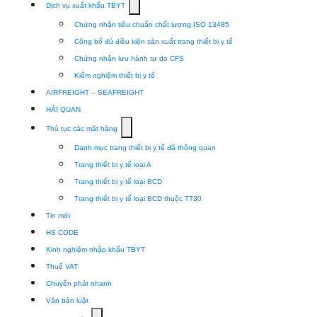
Show
Dịch vụ xuất khẩu TBYT
submenu
Chứng nhận tiêu chuẩn chất lượng ISO 13485
for
Công bố đủ điều kiện sản xuất trang thiết bị y tế
Dịch
Chứng nhận lưu hành tự do CFS
vụ
Kiểm nghiệm thiết bị y tế
xuất
AIRFREIGHT – SEAFREIGHT
khẩu
HẢI QUAN
TBYT
Show
Thủ tục các mặt hàng
submenu
Danh mục trang thiết bị y tế đã thông quan
for
Trang thiết bị y tế loại A
Thủ
Trang thiết bị y tế loại BCD
tục
Trang thiết bị y tế loại BCD thuộc TT30
các
Tin mới
mặt
HS CODE
hàng
Kinh nghiệm nhập khẩu TBYT
Thuế VAT
Chuyển phát nhanh
Văn bản luật