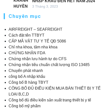
NHẬP KHẨU ĐẾN HẾT NĂM 2024
3 Tháng 3, 2023
Chuyên mục
AIRFREIGHT – SEAFREIGHT
Cách đặt tên TTBYT
CẤP MÃ VẬT TƯ Y TẾ QĐ 5086
Chỉ nha khoa, tăm nha khoa
CHỨNG NHẬN FDA
Chứng nhận lưu hành tự do CFS
Chứng nhận tiêu chuẩn chất lượng ISO 13485
Chuyển phát nhanh
công bố A nhập khẩu
Công bố B hàng TBYT
CÔNG BỐ ĐỦ ĐIỀU KIỆN MUA BÁN THIẾT BỊ Y TẾ
LOẠI B,C,D
Công bố đủ điều kiện sản xuất trang thiết bị y tế
Công bố mỹ phẩm