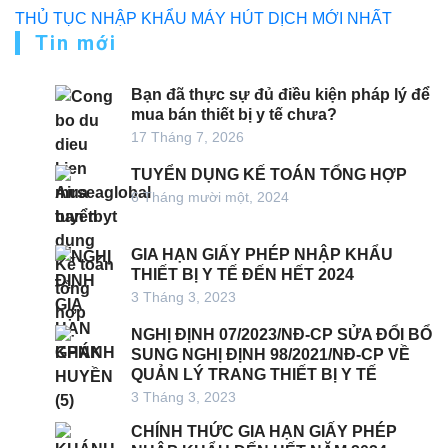
THỦ TỤC NHẬP KHẨU MÁY HÚT DỊCH MỚI NHẤT
Tin mới
Bạn đã thực sự đủ điều kiện pháp lý để
mua bán thiết bị y tế chưa?
17 Tháng 7, 2026
TUYỂN DỤNG KẾ TOÁN TỔNG HỢP
6 Tháng mười một, 2024
GIA HẠN GIẤY PHÉP NHẬP KHẨU
THIẾT BỊ Y TẾ ĐẾN HẾT 2024
3 Tháng 3, 2023
NGHỊ ĐỊNH 07/2023/NĐ-CP SỬA ĐỔI BỔ
SUNG NGHỊ ĐỊNH 98/2021/NĐ-CP VỀ
QUẢN LÝ TRANG THIẾT BỊ Y TẾ
3 Tháng 3, 2023
CHÍNH THỨC GIA HẠN GIẤY PHÉP