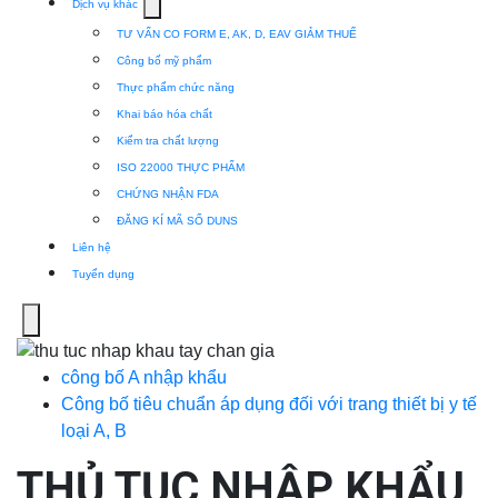
Show
Dịch vụ khác
submenu
TƯ VẤN CO FORM E, AK, D, EAV GIẢM THUẾ
for
Công bố mỹ phẩm
Dịch
Thực phẩm chức năng
vụ
Khai báo hóa chất
khác
Kiểm tra chất lượng
ISO 22000 THỰC PHẨM
CHỨNG NHẬN FDA
ĐĂNG KÍ MÃ SỐ DUNS
Liên hệ
Tuyển dụng
Menu
công bố A nhập khẩu
Công bố tiêu chuẩn áp dụng đối với trang thiết bị y tế
loại A, B
THỦ TỤC NHẬP KHẨU