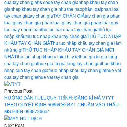
cua tay chan gia
hs code tay chan gia
nhap khau tay chan
gia
nhap khau tay chan gia nhu the nao
phân loại
phan loai
tay chan gia
tay chan gia
TAY CHÂN GIẢ
tay chan gia phan
loai gì
tay chan gia phan loai gi
tay chan gia phan loai quy
tac may nhom nao
thu tuc hai quan tay chan gia
thủ tục
nhập khẩu
thu tuc nhap khau tay chan gia
THỦ TỤC NHẬP
KHẨU TAY CHÂN GIẢ
Thủ tục nhập khẩu tay chan gia làm
những gì
THỦ TỤC NHẬP KHẨU TAY CHÂN GIẢ MỚI
NHẤT
thu tuc nhap khau y thiet bi y te
thue gia tri gia tang
cua tay chan gia
thue gia tri gia tang tay chan gia
thue khau
nhap cua tay chan gia
thue nhap khau tay chan gia
thue vat
cua tay chan gia
thue vat tay chan gia
Điều
Previous Post
hướng
HƯỚNG DẪN FULL QUY TRÌNH: ĐĂNG KÍ MÃ VTYT
bài
THEO QUYẾT ĐỊNH 5086/QĐ-BYT CHUẨN VÀO THẦU –
MS HIỀN 0988726654
viết
Next Post