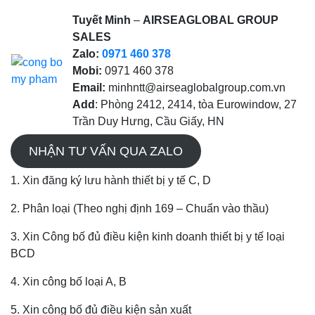
Tuyết Minh
–
AIRSEAGLOBAL GROUP
SALES
Zalo:
0971 460 378
Mobi:
0971 460 378
Email:
minhntt@airseaglobalgroup.com.vn
Add
: Phòng 2412, 2414, tòa Eurowindow, 27
Trần Duy Hưng, Cầu Giấy, HN
NHẬN TƯ VẤN QUA ZALO
1. Xin đăng ký lưu hành thiết bị y tế C, D
2. Phân loại (Theo nghị định 169 – Chuẩn vào thầu)
3. Xin Công bố đủ điều kiện kinh doanh thiết bị y tế loại
BCD
4. Xin công bố loại A, B
5. Xin công bố đủ điều kiện sản xuất