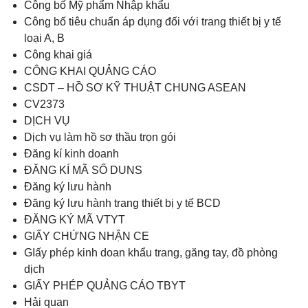
Công bố Mỹ phẩm Nhập khẩu
Công bố tiêu chuẩn áp dụng đối với trang thiết bị y tế
loại A, B
Công khai giá
CÔNG KHAI QUẢNG CÁO
CSDT – HỒ SƠ KỸ THUẬT CHUNG ASEAN
CV2373
DỊCH VỤ
Dịch vụ làm hồ sơ thầu trọn gói
Đăng kí kinh doanh
ĐĂNG KÍ MÃ SỐ DUNS
Đăng ký lưu hành
Đăng ký lưu hành trang thiết bị y tế BCD
ĐĂNG KÝ MÃ VTYT
GIẤY CHỨNG NHẬN CE
GIấy phép kinh doan khẩu trang, găng tay, đồ phòng
dịch
GIẤY PHÉP QUẢNG CÁO TBYT
Hải quan