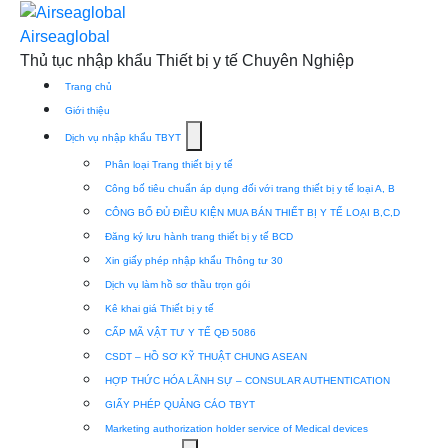
Skip
to
Airseaglobal
content
Thủ tục nhập khẩu Thiết bị y tế Chuyên Nghiệp
Trang chủ
Giới thiệu
Show
Dịch vụ nhập khẩu TBYT
submenu
Phân loại Trang thiết bị y tế
for
Công bố tiêu chuẩn áp dụng đối với trang thiết bị y tế loại A, B
Dịch
CÔNG BỐ ĐỦ ĐIỀU KIỆN MUA BÁN THIẾT BỊ Y TẾ LOẠI B,C,D
vụ
Đăng ký lưu hành trang thiết bị y tế BCD
nhập
Xin giấy phép nhập khẩu Thông tư 30
khẩu
Dịch vụ làm hồ sơ thầu trọn gói
TBYT
Kê khai giá Thiết bị y tế
CẤP MÃ VẬT TƯ Y TẾ QĐ 5086
CSDT – HỒ SƠ KỸ THUẬT CHUNG ASEAN
HỢP THỨC HÓA LÃNH SỰ – CONSULAR AUTHENTICATION
GIẤY PHÉP QUẢNG CÁO TBYT
Marketing authorization holder service of Medical devices