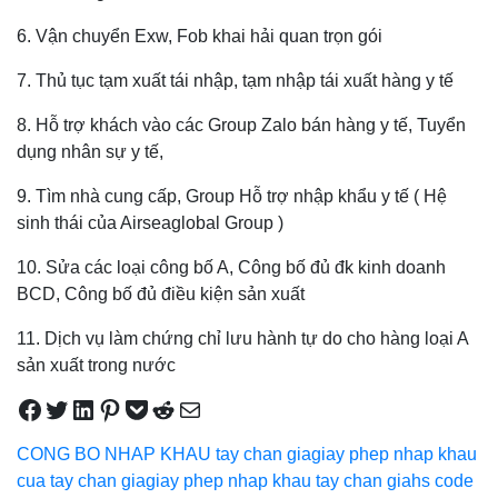
6. Vận chuyển Exw, Fob khai hải quan trọn gói
7. Thủ tục tạm xuất tái nhập, tạm nhập tái xuất hàng y tế
8. Hỗ trợ khách vào các Group Zalo bán hàng y tế, Tuyển
dụng nhân sự y tế,
9. Tìm nhà cung cấp, Group Hỗ trợ nhập khẩu y tế ( Hệ
sinh thái của Airseaglobal Group )
10. Sửa các loại công bố A, Công bố đủ đk kinh doanh
BCD, Công bố đủ điều kiện sản xuất
11. Dịch vụ làm chứng chỉ lưu hành tự do cho hàng loại A
sản xuất trong nước
Share on Facebook
Tweet on Twitter
Share on LinkedIn
Pin on Pinterest
Save to pocket
Share on Reddit
Share via Email
CONG BO NHAP KHAU tay chan gia
giay phep nhap khau
cua tay chan gia
giay phep nhap khau tay chan gia
hs code