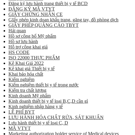
Đăng ký lưu hành trang thiết bị y tế BCD
ĐĂNG KÝ MÃ VTYT
GIẤY CHỨNG NHẬN CE
GIấy phép kinh doan khẩu trang, găng tay, đồ phòng dịch
GIẤY PHÉP QUẢNG CÁO TBYT
Hải quan
Hồ sơ công bố Mỹ phẩm
Hồ sơ lưu hành
Hỗ trợ công khai giá
HS CODE
ISO 22000 THỰC PHẨM
Kê Khai Giá 2022
Kê khai giá Thiết bị y tế
Khai báo hóa chất
Kiểm nghiệm
Kiểm nghiệm thiết bị y tế trong nước
Kiểm tra chất lượng
Kinh doanh Mỹ phẩm
Kinh doanh thiết bị y tế loại B,C,D cần gì
Kinh nghiệm nhập hàng y tế
LỆ PHÍ BYT
LƯU HÀNH HÓA CHẤT RỬA, SÁT KHUẨN
Lưu hành thiết bị y tế loại C, D
MÃ VTYT
Marketing authorization holder service of Medical devices