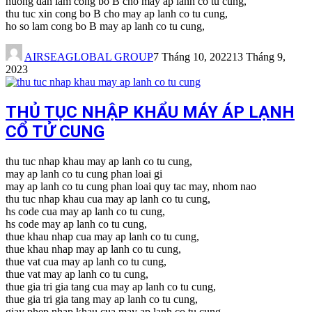
huong dan lam cong bo B cho may ap lanh co tu cung,
thu tuc xin cong bo B cho may ap lanh co tu cung,
ho so lam cong bo B may ap lanh co tu cung,
AIRSEAGLOBAL GROUP
7 Tháng 10, 2022
13 Tháng 9,
2023
THỦ TỤC NHẬP KHẨU MÁY ÁP LẠNH
CỔ TỬ CUNG
thu tuc nhap khau may ap lanh co tu cung,
may ap lanh co tu cung phan loai gi
may ap lanh co tu cung phan loai quy tac may, nhom nao
thu tuc nhap khau cua may ap lanh co tu cung,
hs code cua may ap lanh co tu cung,
hs code may ap lanh co tu cung,
thue khau nhap cua may ap lanh co tu cung,
thue khau nhap may ap lanh co tu cung,
thue vat cua may ap lanh co tu cung,
thue vat may ap lanh co tu cung,
thue gia tri gia tang cua may ap lanh co tu cung,
thue gia tri gia tang may ap lanh co tu cung,
giay phep nhap khau cua may ap lanh co tu cung,