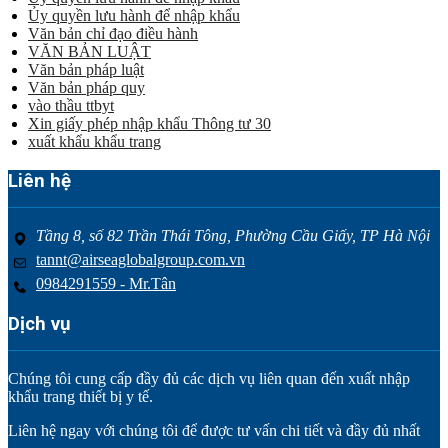
Ủy quyền lưu hành để nhập khẩu
Văn bản chỉ đạo điều hành
VĂN BẢN LUẬT
Văn bản pháp luật
Văn bản pháp quy
vào thầu ttbyt
Xin giấy phép nhập khẩu Thông tư 30
xuất khẩu khẩu trang
Liên hệ
Tầng 8, số 82 Trần Thái Tông, Phường Cầu Giấy, TP Hà Nội
tannt@airseaglobalgroup.com.vn
0984291559 - Mr.Tân
Dịch vụ
Chúng tôi cung cấp đầy đủ các dịch vụ liên quan đến xuất nhập
khẩu trang thiết bị y tế.
Liên hệ ngay với chúng tôi để được tư vấn chi tiết và đầy đủ nhất