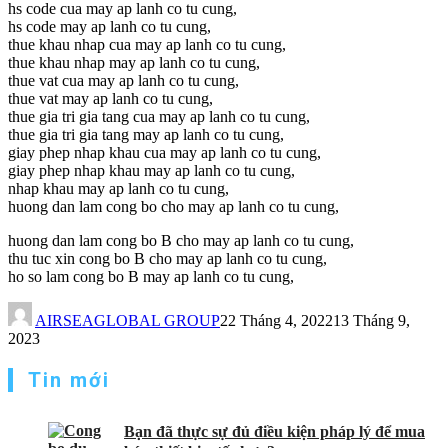
hs code cua may ap lanh co tu cung,
hs code may ap lanh co tu cung,
thue khau nhap cua may ap lanh co tu cung,
thue khau nhap may ap lanh co tu cung,
thue vat cua may ap lanh co tu cung,
thue vat may ap lanh co tu cung,
thue gia tri gia tang cua may ap lanh co tu cung,
thue gia tri gia tang may ap lanh co tu cung,
giay phep nhap khau cua may ap lanh co tu cung,
giay phep nhap khau may ap lanh co tu cung,
nhap khau may ap lanh co tu cung,
huong dan lam cong bo cho may ap lanh co tu cung,
huong dan lam cong bo B cho may ap lanh co tu cung,
thu tuc xin cong bo B cho may ap lanh co tu cung,
ho so lam cong bo B may ap lanh co tu cung,
AIRSEAGLOBAL GROUP
22 Tháng 4, 2022
13 Tháng 9,
2023
Tin mới
Bạn đã thực sự đủ điều kiện pháp lý để mua