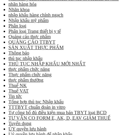
nhãn hàng hóa
Nhãn khoa
nhập khẩu hàng chính ngạch
Nhập khẩu mỹ phẩm
Phân loại
Phân loại Trang thiết bị y tế
Quảng cáo thực phẩm
QUẢNG CÁO TTBYT
SẢN XUẤT THỰC PHẨM
Thông báo
thủ tục nhập khẩu
THỦ TỤC NHẬP KHẨU MỚI NHẤT
thực phẩm chức năng
Thực phẩm chức năng
thực phẩm thường
Thuế NK
Thuế VAT
Tin tức
Tổng hợp thủ tục Nhập khẩu
TTTBYT chuẩn đoán in vitro
Tự công bố đủ điều kiện mua bán TBYT loại BCD
TƯ VẤN CO FORM E, AK, D, EAV GIẢM THUẾ
Tuyển dụng
ỦY quyền lưu hành
Uỷ quyền lưu hành để nhập khẩu