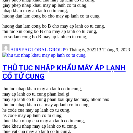
giay phep nhap khau may ap lanh co tu cung,
nhap khau may ap lanh co tu cung,
huong dan lam cong bo cho may ap lanh co tu cung,
huong dan lam cong bo B cho may ap lanh co tu cung,
thu tuc xin cong bo B cho may ap lanh co tu cung,
ho so lam cong bo B may ap lanh co tu cung,
AIRSEAGLOBAL GROUP
9 Tháng 6, 2022
13 Tháng 9, 2023
THỦ TỤC NHẬP KHẨU MÁY ÁP LẠNH
CỔ TỬ CUNG
thu tuc nhap khau may ap lanh co tu cung,
may ap lanh co tu cung phan loai gi
may ap lanh co tu cung phan loai quy tac may, nhom nao
thu tuc nhap khau cua may ap lanh co tu cung,
hs code cua may ap lanh co tu cung,
hs code may ap lanh co tu cung,
thue khau nhap cua may ap lanh co tu cung,
thue khau nhap may ap lanh co tu cung,
thue vat cua may ap lanh co tu cung,