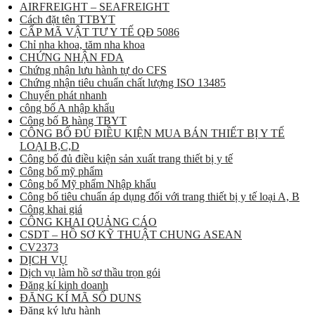
AIRFREIGHT – SEAFREIGHT
Cách đặt tên TTBYT
CẤP MÃ VẬT TƯ Y TẾ QĐ 5086
Chỉ nha khoa, tăm nha khoa
CHỨNG NHẬN FDA
Chứng nhận lưu hành tự do CFS
Chứng nhận tiêu chuẩn chất lượng ISO 13485
Chuyển phát nhanh
công bố A nhập khẩu
Công bố B hàng TBYT
CÔNG BỐ ĐỦ ĐIỀU KIỆN MUA BÁN THIẾT BỊ Y TẾ
LOẠI B,C,D
Công bố đủ điều kiện sản xuất trang thiết bị y tế
Công bố mỹ phẩm
Công bố Mỹ phẩm Nhập khẩu
Công bố tiêu chuẩn áp dụng đối với trang thiết bị y tế loại A, B
Công khai giá
CÔNG KHAI QUẢNG CÁO
CSDT – HỒ SƠ KỸ THUẬT CHUNG ASEAN
CV2373
DỊCH VỤ
Dịch vụ làm hồ sơ thầu trọn gói
Đăng kí kinh doanh
ĐĂNG KÍ MÃ SỐ DUNS
Đăng ký lưu hành