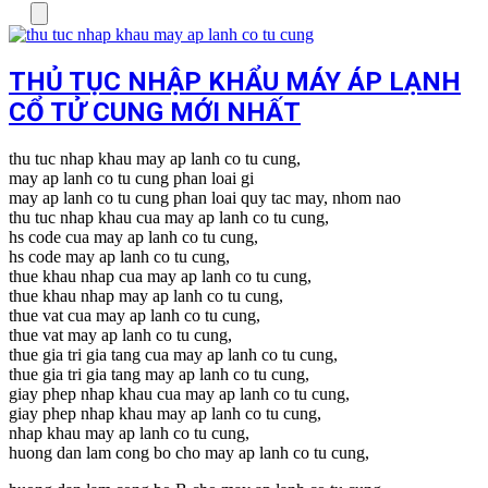
Menu
THỦ TỤC NHẬP KHẨU MÁY ÁP LẠNH
CỔ TỬ CUNG MỚI NHẤT
thu tuc nhap khau may ap lanh co tu cung,
may ap lanh co tu cung phan loai gi
may ap lanh co tu cung phan loai quy tac may, nhom nao
thu tuc nhap khau cua may ap lanh co tu cung,
hs code cua may ap lanh co tu cung,
hs code may ap lanh co tu cung,
thue khau nhap cua may ap lanh co tu cung,
thue khau nhap may ap lanh co tu cung,
thue vat cua may ap lanh co tu cung,
thue vat may ap lanh co tu cung,
thue gia tri gia tang cua may ap lanh co tu cung,
thue gia tri gia tang may ap lanh co tu cung,
giay phep nhap khau cua may ap lanh co tu cung,
giay phep nhap khau may ap lanh co tu cung,
nhap khau may ap lanh co tu cung,
huong dan lam cong bo cho may ap lanh co tu cung,