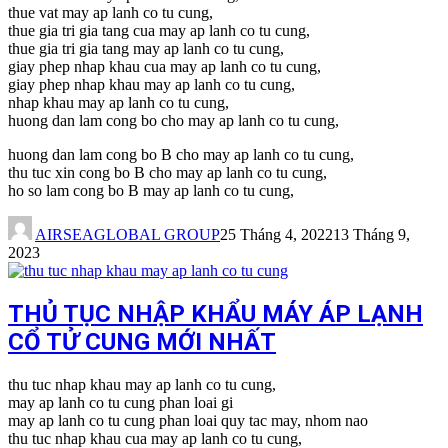
thue vat may ap lanh co tu cung,
thue gia tri gia tang cua may ap lanh co tu cung,
thue gia tri gia tang may ap lanh co tu cung,
giay phep nhap khau cua may ap lanh co tu cung,
giay phep nhap khau may ap lanh co tu cung,
nhap khau may ap lanh co tu cung,
huong dan lam cong bo cho may ap lanh co tu cung,
huong dan lam cong bo B cho may ap lanh co tu cung,
thu tuc xin cong bo B cho may ap lanh co tu cung,
ho so lam cong bo B may ap lanh co tu cung,
AIRSEAGLOBAL GROUP
25 Tháng 4, 2022
13 Tháng 9,
2023
THỦ TỤC NHẬP KHẨU MÁY ÁP LẠNH
CỔ TỬ CUNG MỚI NHẤT
thu tuc nhap khau may ap lanh co tu cung,
may ap lanh co tu cung phan loai gi
may ap lanh co tu cung phan loai quy tac may, nhom nao
thu tuc nhap khau cua may ap lanh co tu cung,