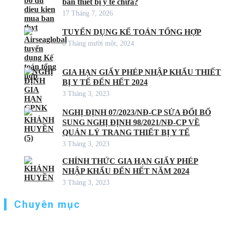
bán thiết bị y tế chưa?
17 Tháng 7, 2026
TUYỂN DỤNG KẾ TOÁN TỔNG HỢP
6 Tháng mười một, 2024
GIA HẠN GIẤY PHÉP NHẬP KHẨU THIẾT
BỊ Y TẾ ĐẾN HẾT 2024
3 Tháng 3, 2023
NGHỊ ĐỊNH 07/2023/NĐ-CP SỬA ĐỔI BỔ
SUNG NGHỊ ĐỊNH 98/2021/NĐ-CP VỀ
QUẢN LÝ TRANG THIẾT BỊ Y TẾ
3 Tháng 3, 2023
CHÍNH THỨC GIA HẠN GIẤY PHÉP
NHẬP KHẨU ĐẾN HẾT NĂM 2024
3 Tháng 3, 2023
Chuyên mục